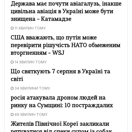
Держава має почути авіагалузь, інакше
цивільна авіація в Україні може бути
знищена – Катамадзе
11 ХВИЛИН ТОМУ
США вважають, що путін може
перевірити рішучість НАТО обмеженим
вторгненням – WSJ
14 ХВИЛИН ТОМУ
Що святкують 7 серпня в Україні та
світі
34 ХВИЛИНИ ТОМУ
росія атакувала дроном людей на
ринку на Сумщині: 10 постраждалих
49 ХВИЛИН ТОМУ
Жителів Північної Кореї закликали