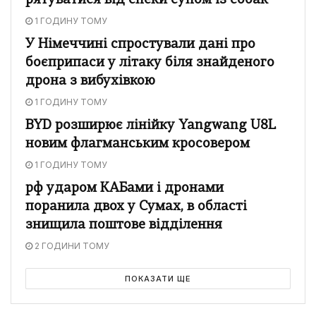
рятуватися від спеки супом із собак
1 ГОДИНУ ТОМУ
У Німеччині спростували дані про
боєприпаси у літаку біля знайденого
дрона з вибухівкою
1 ГОДИНУ ТОМУ
BYD розширює лінійку Yangwang U8L
новим флагманським кросовером
1 ГОДИНУ ТОМУ
рф ударом КАБами і дронами
поранила двох у Сумах, в області
знищила поштове відділення
2 ГОДИНИ ТОМУ
ПОКАЗАТИ ЩЕ