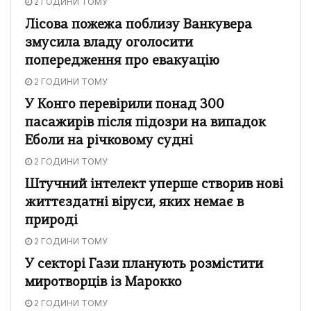
2 ГОДИНИ ТОМУ
Лісова пожежа поблизу Ванкувера
змусила владу оголосити
попередження про евакуацію
2 ГОДИНИ ТОМУ
У Конго перевірили понад 300
пасажирів після підозри на випадок
Еболи на річковому судні
2 ГОДИНИ ТОМУ
Штучний інтелект уперше створив нові
життєздатні віруси, яких немає в
природі
2 ГОДИНИ ТОМУ
У секторі Гази планують розмістити
миротворців із Марокко
2 ГОДИНИ ТОМУ