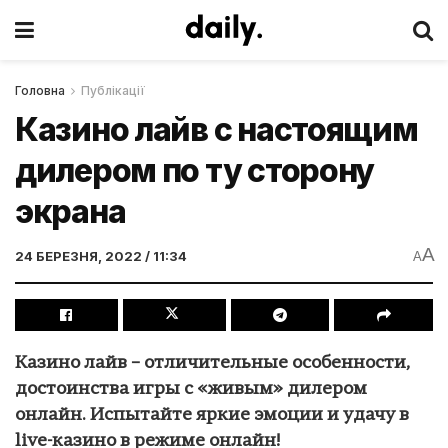
Головна
Публікації
Казино лайв с настоящим
дилером по ту сторону
экрана
A
24 БЕРЕЗНЯ, 2022 / 11:34
A
Казино лайв – отличительные особенности,
достоинства игры с «живым» дилером
онлайн. Испытайте яркие эмоции и удачу в
live-казино в режиме онлайн!