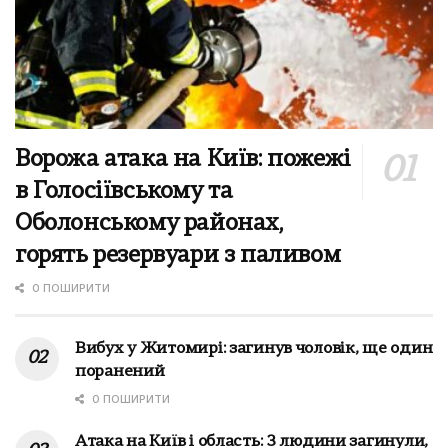
Ворожа атака на Київ: пожежі
в Голосіївському та
Оболонському районах,
горять резервуари з паливом
0 ПОШИРИТИ
Вибух у Житомирі: загинув чоловік, ще один
поранений
0 ПОШИРИТИ
Атака на Київ і область: 3 людини загинули,