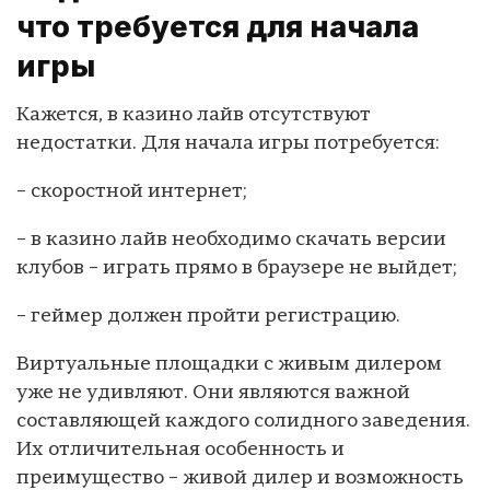
что требуется для начала
игры
Кажется, в казино лайв отсутствуют
недостатки. Для начала игры потребуется:
– скоростной интернет;
– в казино лайв необходимо скачать версии
клубов – играть прямо в браузере не выйдет;
– геймер должен пройти регистрацию.
Виртуальные площадки с живым дилером
уже не удивляют. Они являются важной
составляющей каждого солидного заведения.
Их отличительная особенность и
преимущество – живой дилер и возможность