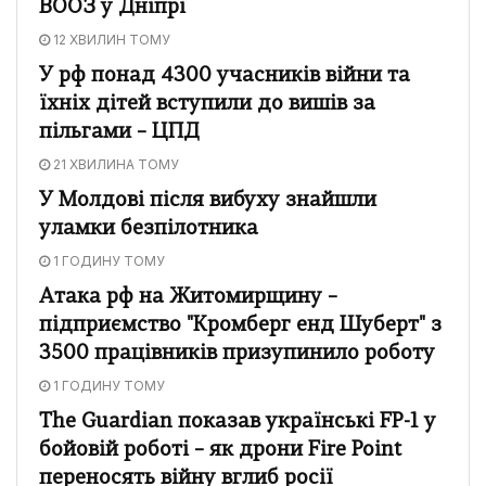
ВООЗ у Дніпрі
12 ХВИЛИН ТОМУ
У рф понад 4300 учасників війни та
їхніх дітей вступили до вишів за
пільгами – ЦПД
21 ХВИЛИНА ТОМУ
У Молдові після вибуху знайшли
уламки безпілотника
1 ГОДИНУ ТОМУ
Атака рф на Житомирщину –
підприємство "Кромберг енд Шуберт" з
3500 працівників призупинило роботу
1 ГОДИНУ ТОМУ
The Guardian показав українські FP-1 у
бойовій роботі – як дрони Fire Point
переносять війну вглиб росії