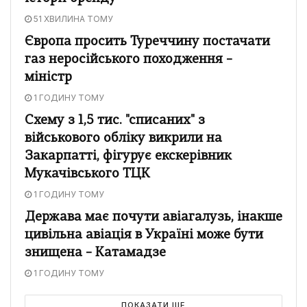
51 ХВИЛИНА ТОМУ
Європа просить Туреччину постачати
газ неросійського походження –
міністр
1 ГОДИНУ ТОМУ
Схему з 1,5 тис. "списаних" з
військового обліку викрили на
Закарпатті, фігурує екскерівник
Мукачівського ТЦК
1 ГОДИНУ ТОМУ
Держава має почути авіагалузь, інакше
цивільна авіація в Україні може бути
знищена – Катамадзе
1 ГОДИНУ ТОМУ
ПОКАЗАТИ ЩЕ