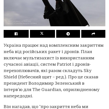
Україна працює над комплексним закриттям
неба від російських ракет і дронів. План
включає мультизахист із використанням
сучасної авіації, систем Patriot і дронів-
перехоплювачів, які разом складуть Sky
Shield (Небесний щит – ред.). Про це сказав
президент Володимир Зеленський в
інтерв’ю для The Guardian, оприлюдненому
напередодні.
Він нагадав, що "про закриття неба ми