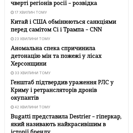
чверті регіонів росії – розвідка
17 ХВИЛИН ТОМУ
Китай і США обмінюються санкціями
перед самітом Сі і Трампа – CNN
23 ХВИЛИНИ ТОМУ
Аномальна спека спричинила
детонацію мін та пожежі у лісах
Херсонщини
33 ХВИЛИНИ ТОМУ
Генштаб підтвердив ураження РЛС у
Криму і ретрансляторів дронів
окупантів
42 ХВИЛИНИ ТОМУ
Bugatti представила Destrier – гіперкар,
який називають найкрасивішим в
історії бренду