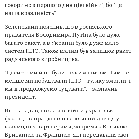
говоримо з першого дня цієї війни", бо "це
наша вразливість".
Зеленський пояснив, що в російського
правителя Володимира Путіна було дуже
багато ракет, а в України було дуже мало
систем ППО. Також малим був залишок ракет
радянського виробництва.
"Ці системи й не були ніяким щитом. Тим не
менше ми побудували ППО – ту, яку змогли, і
ми її продовжуємо будувати", – зазначив
президент.
Він нагадав, що за час війни українські
фахівці напрацювали важливий досвід у
взаємодії з партнерами, зокрема з Великою
Британією та Францією, які передавали свої