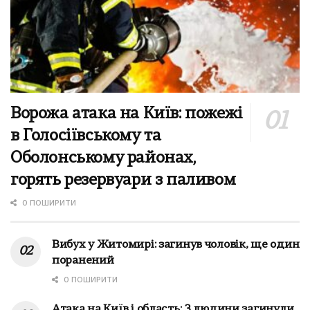
Ворожа атака на Київ: пожежі
в Голосіївському та
Оболонському районах,
горять резервуари з паливом
0 ПОШИРИТИ
Вибух у Житомирі: загинув чоловік, ще один
поранений
0 ПОШИРИТИ
Атака на Київ і область: 3 людини загинули,