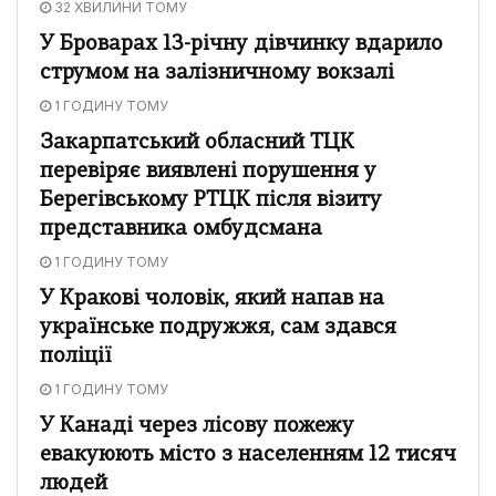
32 ХВИЛИНИ ТОМУ
У Броварах 13-річну дівчинку вдарило
струмом на залізничному вокзалі
1 ГОДИНУ ТОМУ
Закарпатський обласний ТЦК
перевіряє виявлені порушення у
Берегівському РТЦК після візиту
представника омбудсмана
1 ГОДИНУ ТОМУ
У Кракові чоловік, який напав на
українське подружжя, сам здався
поліції
1 ГОДИНУ ТОМУ
У Канаді через лісову пожежу
евакуюють місто з населенням 12 тисяч
людей