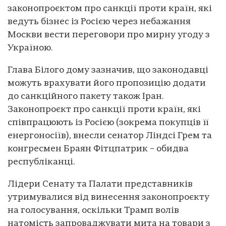
законопроєктом про санкції проти країн, які
ведуть бізнес із Росією через небажання
Москви вести переговори про мирну угоду з
Україною.
Глава Білого дому зазначив, що законодавці
можуть врахувати його пропозицію додати
до санкційного пакету також Іран.
Законопроєкт про санкції проти країн, які
співпрацюють із Росією (зокрема покупців її
енергоносіїв), внесли сенатор Ліндсі Грем та
конгресмен Браян Фітцпатрик – обидва
республіканці.
Лідери Сенату та Палати представників
утримувалися від винесення законопроєкту
на голосування, оскільки Трамп волів
натомість запроваджувати мита на товари з