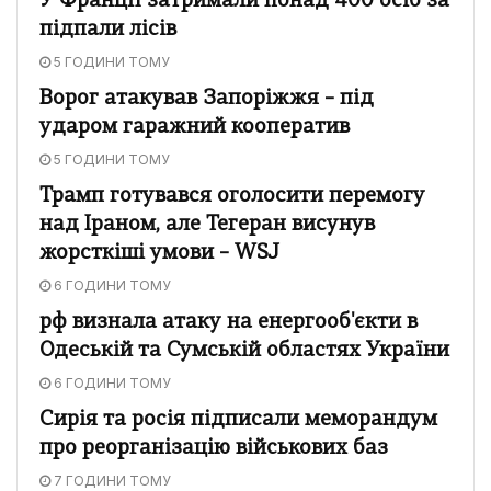
У Франції затримали понад 400 осіб за
підпали лісів
5 ГОДИНИ ТОМУ
Ворог атакував Запоріжжя – під
ударом гаражний кооператив
5 ГОДИНИ ТОМУ
Трамп готувався оголосити перемогу
над Іраном, але Тегеран висунув
жорсткіші умови – WSJ
6 ГОДИНИ ТОМУ
рф визнала атаку на енергооб'єкти в
Одеській та Сумській областях України
6 ГОДИНИ ТОМУ
Сирія та росія підписали меморандум
про реорганізацію військових баз
7 ГОДИНИ ТОМУ