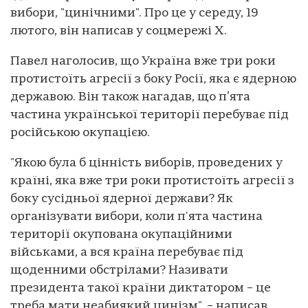
вибори, "цинічними". Про це у середу, 19
лютого, він написав у соцмережі Х.
Павел наголосив, що Україна вже три роки
протистоїть агресії з боку Росії, яка є ядерною
державою. Він також нагадав, що пʼята
частина української території перебуває під
російською окупацією.
"Якою була б цінність виборів, проведених у
країні, яка вже три роки протистоїть агресії з
боку сусідньої ядерної держави? Як
організувати вибори, коли п'ята частина
території окупована окупаційними
військами, а вся країна перебуває під
щоденними обстрілами? Називати
президента такої країни диктатором – це
треба мати неабиякий цинізм", – написав