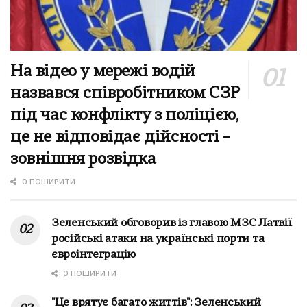
На відео у мережі водій
назвався співробітником СЗР
під час конфлікту з поліцією,
це не відповідає дійсності –
зовнішня розвідка
0 ПОШИРИТИ
Зеленський обговорив із главою МЗС Латвії
російські атаки на українські порти та
євроінтеграцію
0 ПОШИРИТИ
"Це врятує багато життів": Зеленський