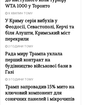
до наступного кола турніру
WTA 1000 у Торонто
9 ХВИЛИН ТОМУ
У Криму серія вибухів у
Феодосії, Севастополі, Керчі та
біля Алушти, Кримський міст
перекрили
2 ГОДИНИ ТОМУ
Рада миру Трампа уклала
перший контракт на
будівництво військової бази в
Газі
3 ГОДИНИ ТОМУ
Трамп запровадив 15% мито на
ключовий компонент для
сонячних панелей і мікрочипів