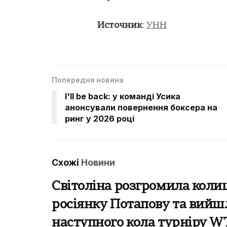
Источник
:
УНН
Попередня новина
I'll be back: у команді Усика
анонсували повернення боксера на
ринг у 2026 році
Схожі
Новини
Світоліна розгромила кол
росіянку Потапову та вийш
наступного кола турніру W