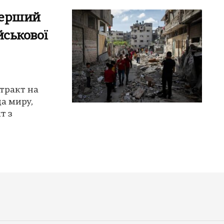
перший
йськової
тракт на
да миру,
т з