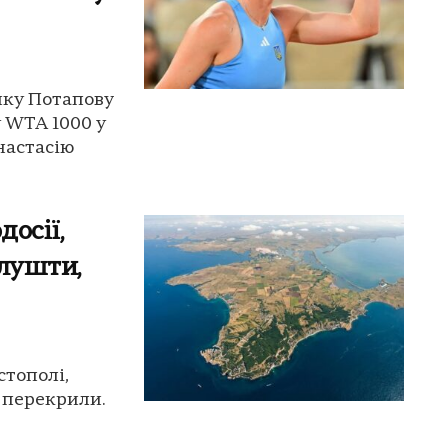
нку Потапову
у WTA 1000 у
настасію
досії,
Алушти,
стополі,
т перекрили.