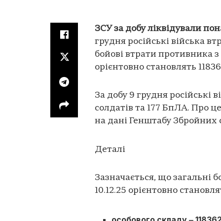
ЗСУ за добу ліквідували пон
грудня російські війська вт
бойові втрати противника з 2
орієнтовно становлять 11836
За добу 9 грудня російські в
солдатів та 177 БпЛА. Про ц
на дані Генштабу Збройних 
Деталі
Зазначається, що загальні б
10.12.25 орієнтовно становля
особового складу ‒ 118362