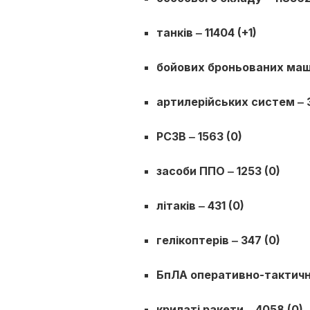
танків ‒ 11404 (+1)
бойових броньованих маши
артилерійських систем ‒ 
РСЗВ ‒ 1563 (0)
засоби ППО ‒ 1253 (0)
літаків ‒ 431 (0)
гелікоптерів ‒ 347 (0)
БпЛА оперативно-тактично
крилаті ракети ‒ 4058 (0)