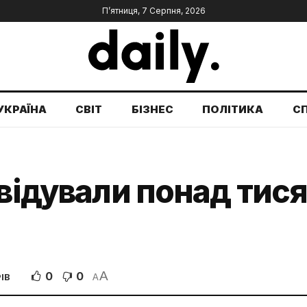
П’ятниця, 7 Серпня, 2026
УКРАЇНА
СВІТ
БІЗНЕС
ПОЛІТИКА
С
відували понад тися
A
0
0
ІВ
A