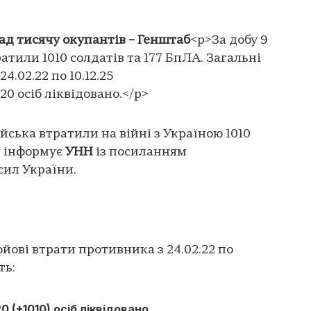
ад тисячу окупантів – Генштаб
<p>За добу 9
ратили 1010 солдатів та 177 БпЛА. Загальні
4.02.22 по 10.12.25
20 осіб ліквідовано.</p>
ійська втратили на війні з Україною 1010
е інформує
УНН
із посиланням
сил України.
ойові втрати противника з 24.02.22 по
ть:
0 (+1010) осіб ліквідовано