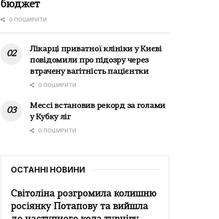
бюджет
0 ПОШИРИТИ
Лікарці приватної клініки у Києві
повідомили про підозру через
втрачену вагітність пацієнтки
0 ПОШИРИТИ
Мессі встановив рекорд за голами
у Кубку ліг
0 ПОШИРИТИ
ОСТАННІ НОВИНИ
Світоліна розгромила колишню
росіянку Потапову та вийшла