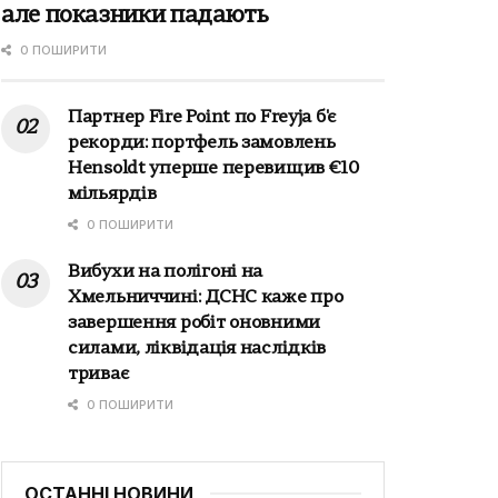
але показники падають
0 ПОШИРИТИ
Партнер Fire Point по Freyja б'є
рекорди: портфель замовлень
Hensoldt уперше перевищив €10
мільярдів
0 ПОШИРИТИ
Вибухи на полігоні на
Хмельниччині: ДСНС каже про
завершення робіт оновними
силами, ліквідація наслідків
триває
0 ПОШИРИТИ
ОСТАННІ НОВИНИ