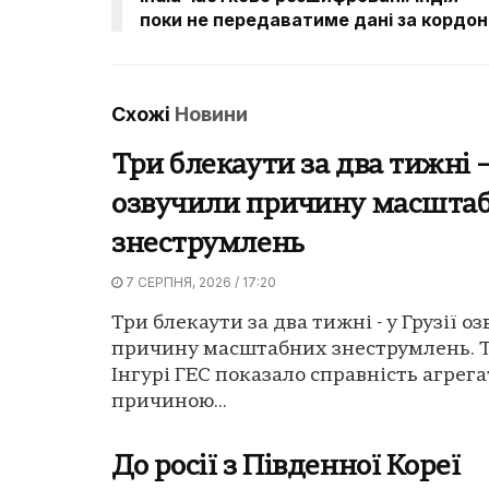
поки не передаватиме дані за кордон
Схожі
Новини
Три блекаути за два тижні – 
озвучили причину масшта
знеструмлень
7 СЕРПНЯ, 2026 / 17:20
Три блекаути за два тижні - у Грузії о
причину масштабних знеструмлень. 
Інгурі ГЕС показало справність агрегат
причиною...
До росії з Південної Кореї