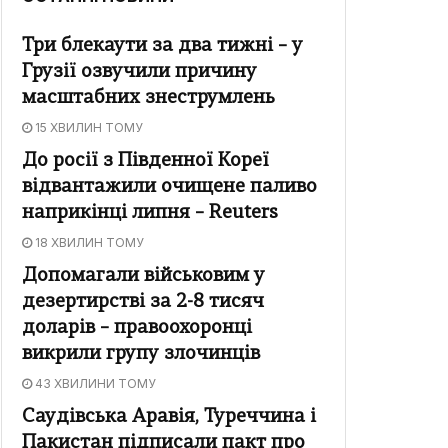
Три блекаути за два тижні – у
Грузії озвучили причину
масштабних знеструмлень
15 ХВИЛИН ТОМУ
До росії з Південної Кореї
відвантажили очищене паливо
наприкінці липня – Reuters
18 ХВИЛИН ТОМУ
Допомагали військовим у
дезертирстві за 2-8 тисяч
доларів – правоохоронці
викрили групу злочинців
43 ХВИЛИНИ ТОМУ
Саудівська Аравія, Туреччина і
Пакистан підписали пакт про