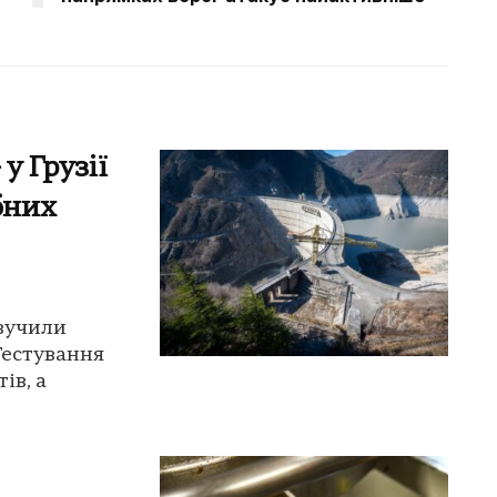
у Грузії
бних
звучили
Тестування
ів, а