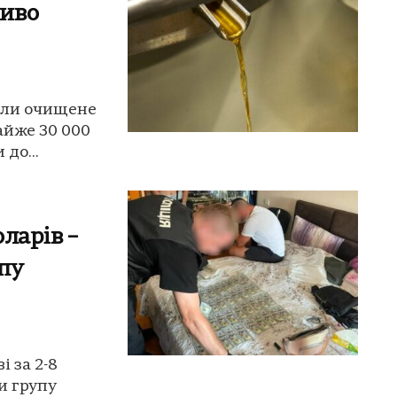
иво
жили очищене
айже 30 000
до...
оларів –
пу
 за 2-8
и групу