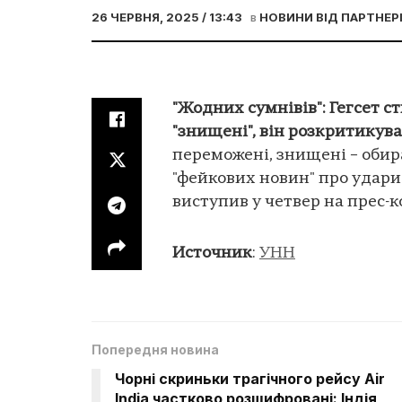
26 ЧЕРВНЯ, 2025 / 13:43
в
НОВИНИ ВІД ПАРТНЕР
"Жодних сумнівів": Гегсет с
"знищені", він розкритикува
переможені, знищені – обира
"фейкових новин" про удари 
виступив у четвер на прес-к
Источник
:
УНН
Попередня новина
Чорні скриньки трагічного рейсу Air
India частково розшифровані: Індія