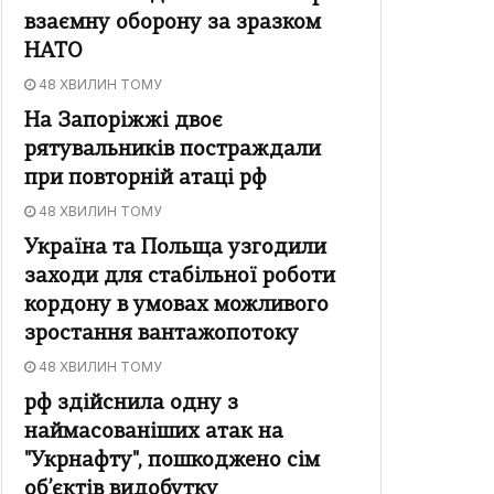
взаємну оборону за зразком
НАТО
48 ХВИЛИН ТОМУ
На Запоріжжі двоє
рятувальників постраждали
при повторній атаці рф
48 ХВИЛИН ТОМУ
Україна та Польща узгодили
заходи для стабільної роботи
кордону в умовах можливого
зростання вантажопотоку
48 ХВИЛИН ТОМУ
рф здійснила одну з
наймасованіших атак на
"Укрнафту", пошкоджено сім
об’єктів видобутку