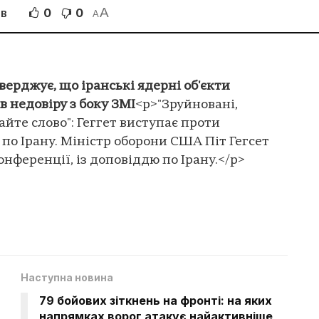
A
0
0
ІВ
A
тверджує, що іранські ядерні об'єкти
в недовіру з боку ЗМІ
<p>"Зруйновані,
йте слово": Геггет виступає проти
по Ірану. Міністр оборони США Піт Гегсет
онференції, із доповіддю по Ірану.</p>
Наступна новина
79 бойових зіткнень на фронті: на яких
напрямках ворог атакує найактивніше