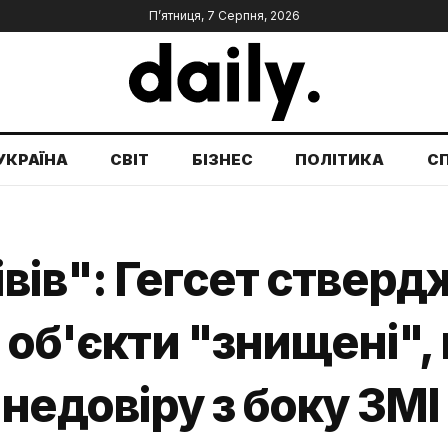
П’ятниця, 7 Серпня, 2026
УКРАЇНА
СВІТ
БІЗНЕС
ПОЛІТИКА
С
ів": Гегсет стверд
 об'єкти "знищені", 
недовіру з боку ЗМІ