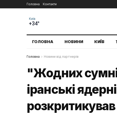
Головна
Контакти
Київ
+34°
ГОЛОВНА
НОВИНИ
КИЇВ
Головна
Новини від партнерів
"Жодних сумнів
іранські ядерні
розкритикував 