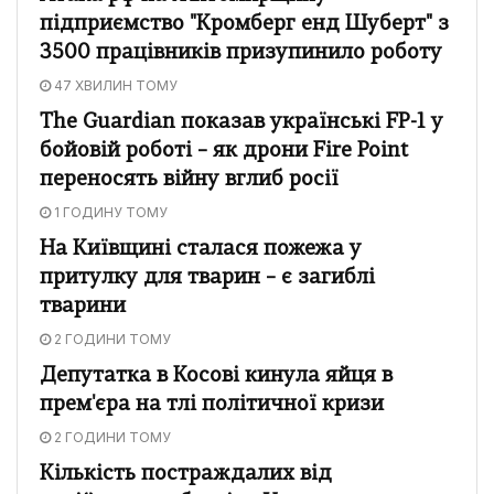
підприємство "Кромберг енд Шуберт" з
3500 працівників призупинило роботу
47 ХВИЛИН ТОМУ
The Guardian показав українські FP-1 у
бойовій роботі – як дрони Fire Point
переносять війну вглиб росії
1 ГОДИНУ ТОМУ
На Київщині сталася пожежа у
притулку для тварин – є загиблі
тварини
2 ГОДИНИ ТОМУ
Депутатка в Косові кинула яйця в
прем'єра на тлі політичної кризи
2 ГОДИНИ ТОМУ
Кількість постраждалих від