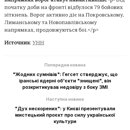
напрямках ворог атакує найактивніше
<p>Від
початку доби на фронті відбулося 79 бойових
зіткнень. Ворог активно діє на Покровському,
Лиманському та Новопавлівському
напрямках, продовжуються бої.</p>
Источник
:
УНН
Попередня новина
"Жодних сумнівів": Гегсет стверджує, що
іранські ядерні об'єкти "знищені", він
розкритикував недовіру з боку ЗМІ
Наступна новина
"Дух нескорених": у Києві презентували
мистецький проєкт про силу української
культури