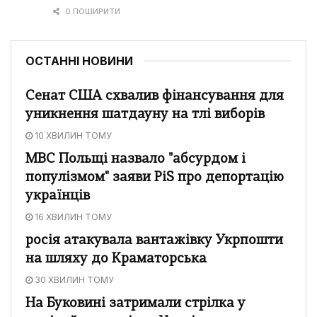
0 ПОШИРИТИ
ОСТАННІ НОВИНИ
Сенат США схвалив фінансування для
уникнення шатдауну на тлі виборів
10 ХВИЛИН ТОМУ
МВС Польщі назвало "абсурдом і
популізмом" заяви PiS про депортацію
українців
16 ХВИЛИН ТОМУ
росія атакувала вантажівку Укрпошти
на шляху до Краматорська
30 ХВИЛИН ТОМУ
На Буковині затримали стрілка у