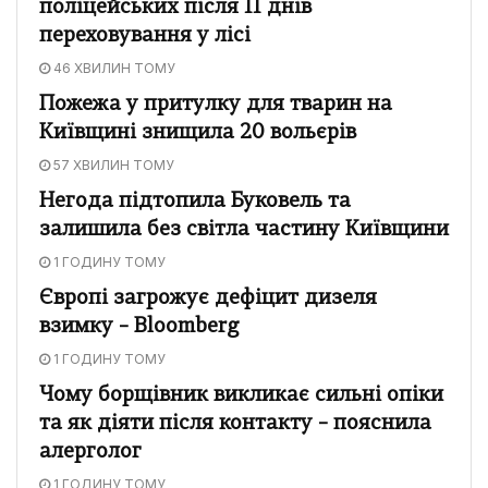
поліцейських після 11 днів
переховування у лісі
46 ХВИЛИН ТОМУ
Пожежа у притулку для тварин на
Київщині знищила 20 вольєрів
57 ХВИЛИН ТОМУ
Негода підтопила Буковель та
залишила без світла частину Київщини
1 ГОДИНУ ТОМУ
Європі загрожує дефіцит дизеля
взимку – Bloomberg
1 ГОДИНУ ТОМУ
Чому борщівник викликає сильні опіки
та як діяти після контакту – пояснила
алерголог
1 ГОДИНУ ТОМУ