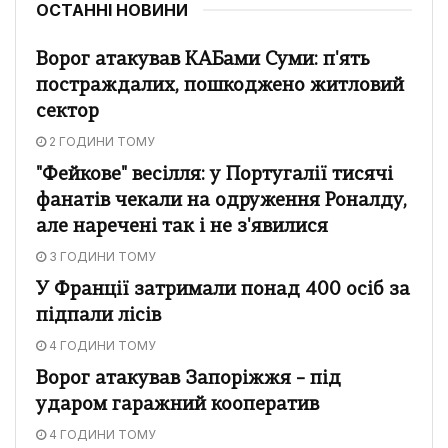
ОСТАННІ НОВИНИ
Ворог атакував КАБами Суми: п'ять
постраждалих, пошкоджено житловий
сектор
2 ГОДИНИ ТОМУ
"Фейкове" весілля: у Португалії тисячі
фанатів чекали на одруження Роналду,
але наречені так і не з'явилися
3 ГОДИНИ ТОМУ
У Франції затримали понад 400 осіб за
підпали лісів
4 ГОДИНИ ТОМУ
Ворог атакував Запоріжжя – під
ударом гаражний кооператив
4 ГОДИНИ ТОМУ