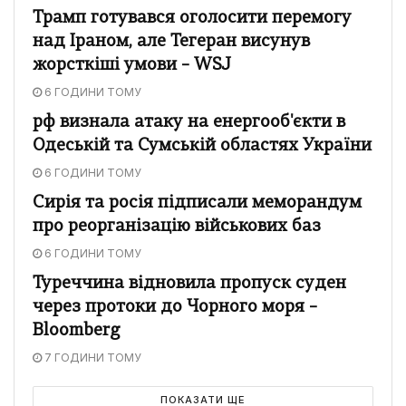
Трамп готувався оголосити перемогу
над Іраном, але Тегеран висунув
жорсткіші умови – WSJ
6 ГОДИНИ ТОМУ
рф визнала атаку на енергооб'єкти в
Одеській та Сумській областях України
6 ГОДИНИ ТОМУ
Сирія та росія підписали меморандум
про реорганізацію військових баз
6 ГОДИНИ ТОМУ
Туреччина відновила пропуск суден
через протоки до Чорного моря –
Bloomberg
7 ГОДИНИ ТОМУ
ПОКАЗАТИ ЩЕ