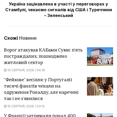
Україна зацікавлена в участі у переговорах у
Стамбулі, чекаємо сигналів від США і Туреччини
– Зеленський
Схожі
Новини
Ворог атакував КАБами Суми: п'ять
постраждалих, пошкоджено
житловий сектор
10 СЕРПНЯ, 2026 / 04:16
"Фейкове" весілля: у Португалії
тисячі фанатів чекали на
одруження Роналду, але наречені
так і не з'явилися
10 СЕРПНЯ, 2026 / 03:12
У Франції затримали понад 400