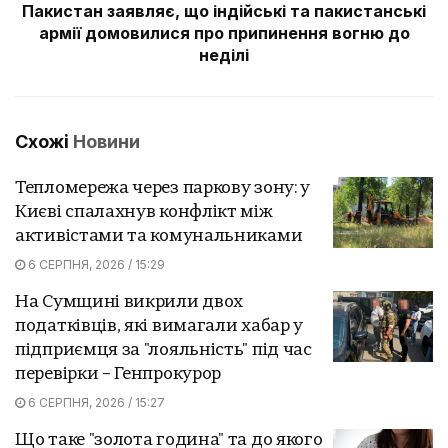
Пакистан заявляє, що індійські та пакистанські
армії домовилися про припинення вогню до
неділі
Схожі
Новини
Тепломережа через паркову зону: у
Києві спалахнув конфлікт між
активістами та комунальниками
6 СЕРПНЯ, 2026 / 15:29
На Сумщині викрили двох
податківців, які вимагали хабар у
підприємця за "лояльність" під час
перевірки – Генпрокурор
6 СЕРПНЯ, 2026 / 15:27
Що таке "золота година" та до якого