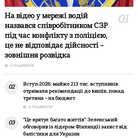
На відео у мережі водій
назвався співробітником СЗР
під час конфлікту з поліцією,
це не відповідає дійсності –
зовнішня розвідка
0 ПОШИРИТИ
Вступ-2026: майже 213 тис. вступників
отримали рекомендації до вишів, понад
третина – на бюджет
0 ПОШИРИТИ
"Це врятує багато життів": Зеленський
обговорив із лідером Фінляндії захист від
балістики для України