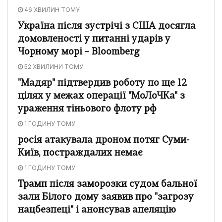
46 ХВИЛИН ТОМУ
Україна після зустрічі з США досягла
домовленості у питанні ударів у
Чорному морі – Bloomberg
52 ХВИЛИНИ ТОМУ
"Мадяр" підтвердив роботу по ще 12
цілях у межах операції "МоЛоЧКа" з
ураження тіньового флоту рф
1 ГОДИНУ ТОМУ
росія атакувала дроном потяг Суми-
Київ, постраждалих немає
1 ГОДИНУ ТОМУ
Трамп після заморозки судом бальної
зали Білого дому заявив про "загрозу
нацбезпеці" і анонсував апеляцію