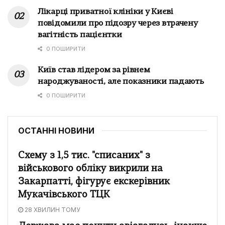
Лікарці приватної клініки у Києві
повідомили про підозру через втрачену
вагітність пацієнтки
0 ПОШИРИТИ
Київ став лідером за рівнем
народжуваності, але показники падають
0 ПОШИРИТИ
ОСТАННІ НОВИНИ
Схему з 1,5 тис. "списаних" з
військового обліку викрили на
Закарпатті, фігурує екскерівник
Мукачівського ТЦК
28 ХВИЛИН ТОМУ