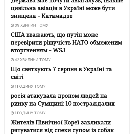
Держава має почути авіагалузь, інакше
цивільна авіація в Україні може бути
знищена – Катамадзе
39 ХВИЛИН ТОМУ
США вважають, що путін може
перевірити рішучість НАТО обмеженим
вторгненням – WSJ
42 ХВИЛИНИ ТОМУ
Що святкують 7 серпня в Україні та
світі
1 ГОДИНУ ТОМУ
росія атакувала дроном людей на
ринку на Сумщині: 10 постраждалих
1 ГОДИНУ ТОМУ
Жителів Північної Кореї закликали
рятуватися від спеки супом із собак