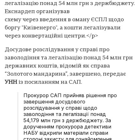
легалізацію понад 54 млн грн з держбюджету.
Екснардеп організував
схему через введення в оману ЄСПЛ щодо
боргу "Київенерго", а кошти легалізували
через конвертаційні центри.</p>
Досудове розслідування у справі про
заволодіння та легалізацію понад 54 млн грн
державних коштів, відомій як справа
“Золотого мандарина”, завершено, передає
УНН
із посиланням на САП.
Прокурор САП прийняв рішення про
завершення досудового
розслідування у справі щодо
заволодіння та легалізації понад
54,179 млн грн з держбюджету. За
дорученням прокурора детективи
НАБУ відкрили матеріали справи
стороні захисту для ознайомлення