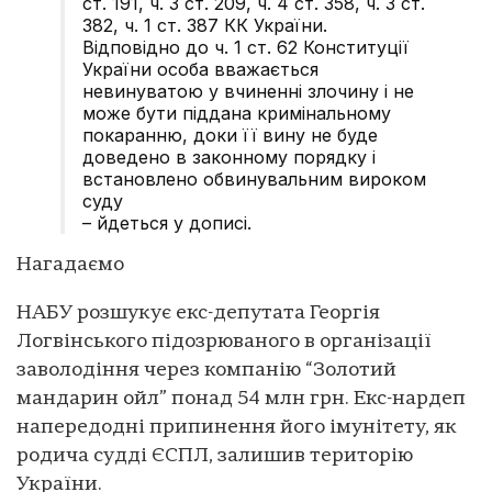
ст. 191, ч. 3 ст. 209, ч. 4 ст. 358, ч. 3 ст.
382, ч. 1 ст. 387 КК України.
Відповідно до ч. 1 ст. 62 Конституції
України особа вважається
невинуватою у вчиненні злочину і не
може бути піддана кримінальному
покаранню, доки її вину не буде
доведено в законному порядку і
встановлено обвинувальним вироком
суду
– йдеться у дописі.
Нагадаємо
НАБУ розшукує екс-депутата Георгія
Логвінського підозрюваного в організації
заволодіння через компанію “Золотий
мандарин ойл” понад 54 млн грн. Екс-нардеп
напередодні припинення його імунітету, як
родича судді ЄСПЛ, залишив територію
України.