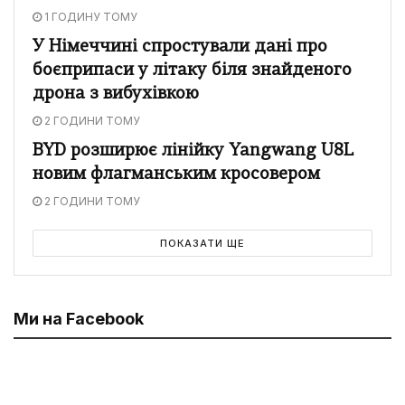
1 ГОДИНУ ТОМУ
У Німеччині спростували дані про
боєприпаси у літаку біля знайденого
дрона з вибухівкою
2 ГОДИНИ ТОМУ
BYD розширює лінійку Yangwang U8L
новим флагманським кросовером
2 ГОДИНИ ТОМУ
ПОКАЗАТИ ЩЕ
Ми на Facebook