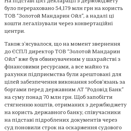
На підставі цієї декларації з держбюджету
було перераховано 54,179 млн грн на користь
ТОВ “Золотой Мандарин Ойл”, а надалі ці
кошти легалізували через конвертаційні
центри.
Також з’ясувалося, що на момент звернення
до ЄСПЛ директор ТОВ “Золотой Мандарин
Ойл” вже був обвинуваченим у шахрайстві з
фінансовими ресурсами, а все майно та
рахунки підприємства були арештовані для
цілей забезпечення виконання зобов’язань за
боргами перед державним АТ “Родовід Банк”
на суму понад 70 млн грн. Щоб запобігти
стягненню коштів, отриманих з держбюджету
на користь державного банку, співучасники
на підставі підроблених документів через
суд поновили строк на оскарження судового