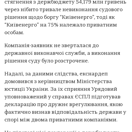
стягнення з держбюджету 54,179 млн гривень
через нібито тривале невиконання судового
рішення щодо боргу “Київенерго”, тоді як
“Київенерго” на 75% належало приватним
особам.
Компанія-заявник не зверталася до
державної виконавчої служби, а виконання
рішення суду було розстрочене.
Надалі, за даними слідства, екснардеп
домовився з керівництвом Міністерства
юстиції України. За їх сприяння Урядовий
уповноважений у справах ЄСПЛ підготував
декларацію про дружнє врегулювання, якою
фактично визнав відповідальність держави у
спорі між двома приватними компаніями.