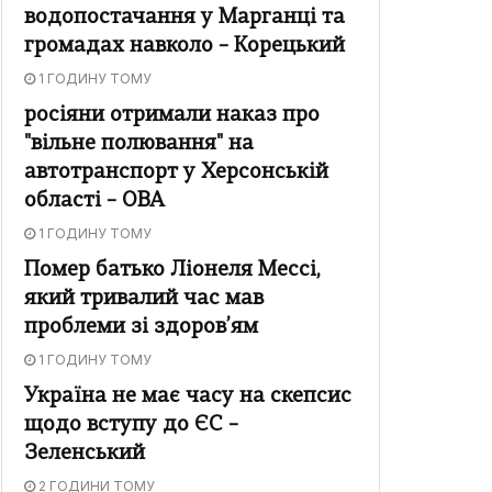
водопостачання у Марганці та
громадах навколо – Корецький
1 ГОДИНУ ТОМУ
росіяни отримали наказ про
"вільне полювання" на
автотранспорт у Херсонській
області – ОВА
1 ГОДИНУ ТОМУ
Помер батько Ліонеля Мессі,
який тривалий час мав
проблеми зі здоров’ям
1 ГОДИНУ ТОМУ
Україна не має часу на скепсис
щодо вступу до ЄС –
Зеленський
2 ГОДИНИ ТОМУ