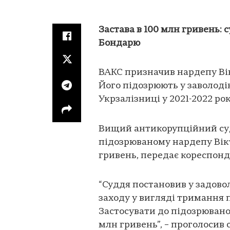
Застава в 100 млн гривень:
Бондарю
ВАКС призначив нардепу Вік
Його підозрюють у заволодін
Укрзалізниці у 2021-2022 рок
Вищий антикорупційний суд
підозрюваному нардепу Вікт
гривень, передає кореспон
“Суддя постановив у задово
заходу у вигляді тримання 
Застосувати до підозрюваног
млн гривень”, – проголосив 