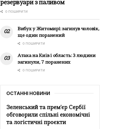
резервуари з паливом
0 ПОШИРИТИ
Вибух у Житомирі: загинув чоловік,
ще один поранений
0 ПОШИРИТИ
Атака на Київ і область: 3 людини
загинули, 7 поранених
0 ПОШИРИТИ
ОСТАННІ НОВИНИ
Зеленський та прем'єр Сербії
обговорили спільні економічні
та логістичні проєкти