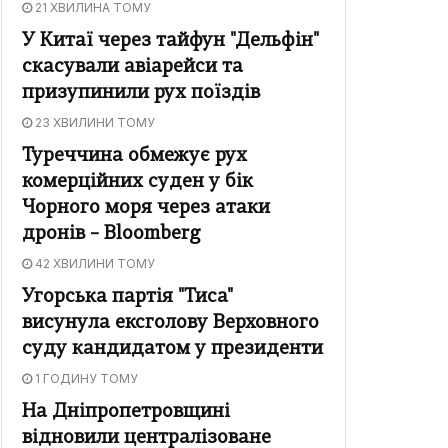
21 ХВИЛИНА ТОМУ
У Китаї через тайфун "Дельфін"
скасували авіарейси та
призупинили рух поїздів
23 ХВИЛИНИ ТОМУ
Туреччина обмежує рух
комерційних суден у бік
Чорного моря через атаки
дронів – Bloomberg
42 ХВИЛИНИ ТОМУ
Угорська партія "Тиса"
висунула ексголову Верховного
суду кандидатом у президенти
1 ГОДИНУ ТОМУ
На Дніпропетровщині
відновили централізоване