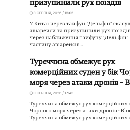
призупинили рух поїздів
8 СЕРПНЯ, 2026 / 18:05
У Китаї через тайфун "Дельфін" скасу
авіарейси та призупинили рух поїздів
через наближення тайфуну "Дельфін"
частину авіарейсів...
Туреччина обмежує рух
комерційних суден у бік Чо
моря через атаки дронів – 
8 СЕРПНЯ, 2026 / 17:45
Туреччина обмежує рух комерційних с
Чорного моря через атаки дронів - Bl
Туреччина обмежує рух комерційних су