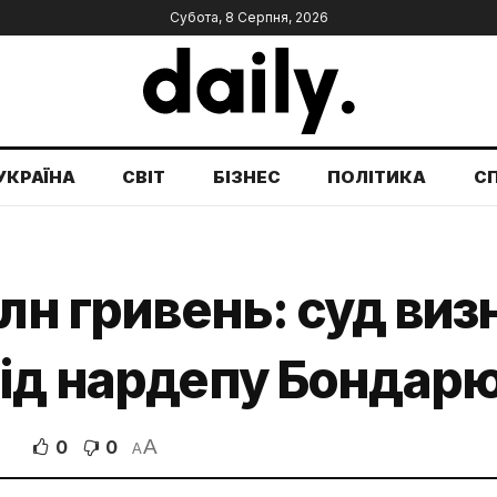
Субота, 8 Серпня, 2026
УКРАЇНА
СВІТ
БІЗНЕС
ПОЛІТИКА
С
млн гривень: суд виз
хід нардепу Бондар
A
0
0
A