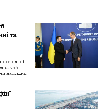
ії
чні та
или спільні
ленський
или наслідки
фін"