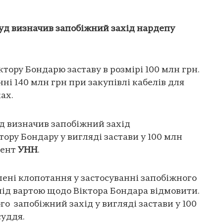
 суд визначив запобіжний захід нардепу
тору Бондарю заставу в розмірі 100 млн грн.
ні 140 млн грн при закупівлі кабелів для
ах.
 визначив запобіжний захід
ору Бондару у вигляді застави у 100 млн
дент
УНН
.
лені клопотання у застосуванні запобіжного
під вартою щодо Віктора Бондара відмовити.
о запобіжний захід у вигляді застави у 100
суддя.