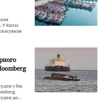
вали
. У Китаї
 скасували
рного
Bloomberg
уден у бік
oomberg.
ден до...