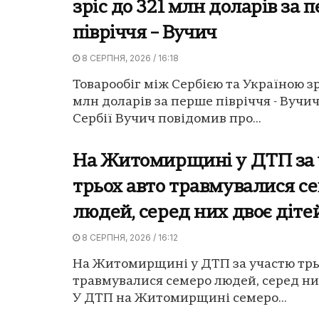
зріс до 321 млн доларів за 
півріччя – Вучич
8 СЕРПНЯ, 2026 / 16:18
Товарообіг між Сербією та Україною зр
млн доларів за перше півріччя - Вучи
Сербії Вучич повідомив про...
На Житомирщині у ДТП за
трьох авто травмувалися с
людей, серед них двоє діте
8 СЕРПНЯ, 2026 / 16:12
На Житомирщині у ДТП за участю трь
травмувалися семеро людей, серед них
У ДТП на Житомирщині семеро...