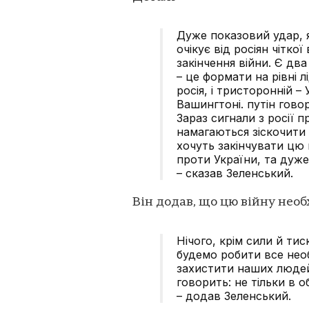
Дуже показовий удар, я
очікує від росіян чітко
закінчення війни. Є дв
– це формати на рівні 
росія, і тристоронній 
Вашингтоні. путін гово
Зараз сигнали з росії 
намагаються зіскочити 
хочуть закінчувати цю
проти України, та дуж
– сказав Зеленський.
Він додав, що цю війну нео
Нічого, крім сили й тис
будемо робити все нео
захистити наших люде
говорить: не тільки в 
– додав Зеленський.