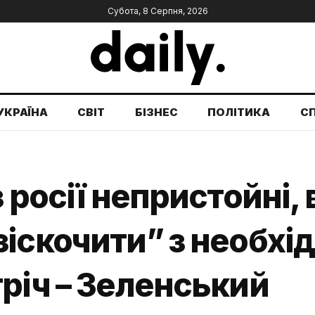
Субота, 8 Серпня, 2026
УКРАЇНА
СВІТ
БІЗНЕС
ПОЛІТИКА
С
 росії непристойні,
іскочити” з необхід
річ – Зеленський