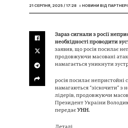
21 СЕРПНЯ, 2025 / 17:28
в
НОВИНИ ВІД ПАРТНЕРІ
Зараз сигнали з росії непри
необхідності проводити зус
заявив, що росія посилає н
продовжуючи масовані атак
намагається уникнути зустрі
росія посилає непристойні 
намагаються “зіскочити” з н
лідерів, продовжуючи масов
Президент України Володим
передає
УНН.
Деталі