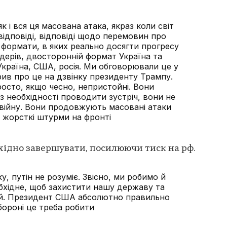
к і вся ця масована атака, якраз коли світ
ї відповіді, відповіді щодо перемовин про
а формати, в яких реально досягти прогресу
лідерів, двосторонній формат Україна та
– Україна, США, росія. Ми обговорювали це у
рив про це на дзвінку президенту Трампу.
просто, якщо чесно, непристойні. Вони
з необхідності проводити зустріч, вони не
 війну. Вони продовжують масовані атаки
е жорсткі штурми на фронті
бхідно завершувати, посилюючи тиск на рф.
ку, путін не розуміє. Звісно, ми робимо й
бхідне, щоб захистити нашу державу та
й. Президент США абсолютно правильно
обороні це треба робити