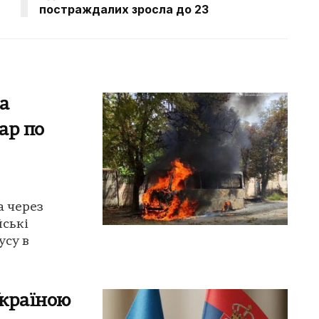
постраждалих зросла до 23
а
ар по
а через
йські
усу в
Україною