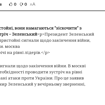
A
0
0
В
A
стойні, вони намагаються “зіскочити” з
тріч – Зеленський
<p>Президент Зеленський
епристойні сигнали щодо закінчення війни,
и. москва
чі на рівні лідерів.</p>
сигнали щодо закінчення війни. В москві
еобхідності проводити зустріч на рівні
ані атаки проти України. Про це заявив
ир Зеленський у вечірньому зверненні,