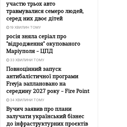
участю трьох авто
травмувалися семеро людей,
серед них двоє дітей
19 ХВИЛИН ТОМУ
росія зняла серіал про
"відродження" окупованого
Маріуполя – ЦПД
33 ХВИЛИНИ ТОМУ
Повноцінний запуск
антибалістичної програми
Freyja заплановано на
середину 2027 року – Fire Point
34 ХВИЛИНИ ТОМУ
Вучич заявив про плани
залучати український бізнес
до інфраструктурних проєктів