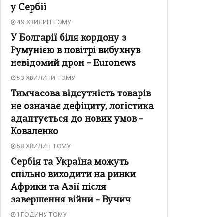
у Сербії
49 ХВИЛИН ТОМУ
У Болгарії біля кордону з
Румунією в повітрі вибухнув
невідомий дрон – Euronews
53 ХВИЛИНИ ТОМУ
Тимчасова відсутність товарів
не означає дефіциту, логістика
адаптується до нових умов –
Коваленко
58 ХВИЛИН ТОМУ
Сербія та Україна можуть
спільно виходити на ринки
Африки та Азії після
завершення війни – Вучич
1 ГОДИНУ ТОМУ