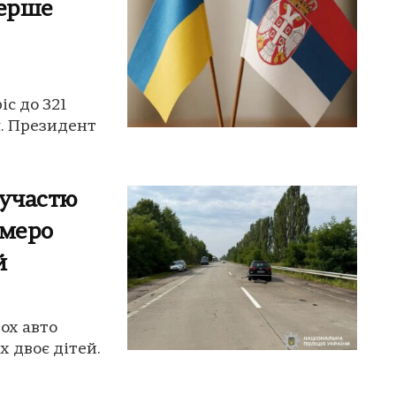
перше
іс до 321
ч. Президент
 участю
емеро
й
ох авто
 двоє дітей.