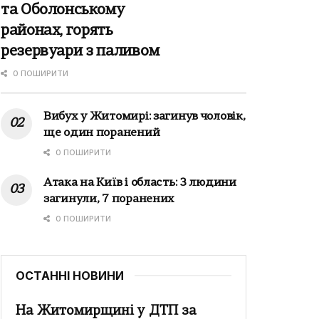
та Оболонському
районах, горять
резервуари з паливом
0 ПОШИРИТИ
Вибух у Житомирі: загинув чоловік,
ще один поранений
0 ПОШИРИТИ
Атака на Київ і область: 3 людини
загинули, 7 поранених
0 ПОШИРИТИ
ОСТАННІ НОВИНИ
На Житомирщині у ДТП за