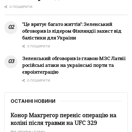
0 ПОШИРИТИ
"Це врятує багато життів": Зеленський
обговорив із лідером Фінляндії захист від
балістики для України
0 ПОШИРИТИ
Зеленський обговорив із главою МЗС Латвії
російські атаки на українські порти та
євроінтеграцію
0 ПОШИРИТИ
ОСТАННІ НОВИНИ
Конор Макгрегор переніс операцію на
коліні після травми на UFC 329