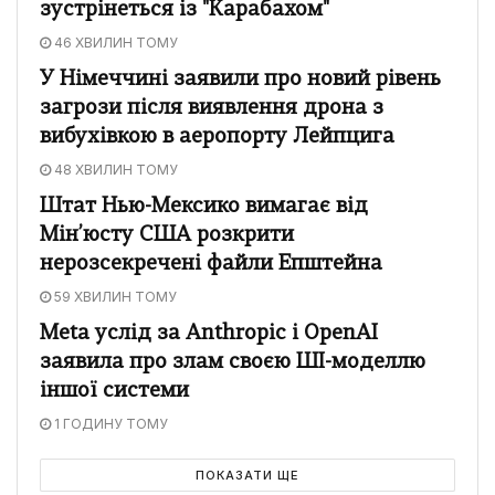
зустрінеться із "Карабахом"
46 ХВИЛИН ТОМУ
У Німеччині заявили про новий рівень
загрози після виявлення дрона з
вибухівкою в аеропорту Лейпцига
48 ХВИЛИН ТОМУ
Штат Нью-Мексико вимагає від
Мін’юсту США розкрити
нерозсекречені файли Епштейна
59 ХВИЛИН ТОМУ
Meta услід за Anthropic і OpenAI
заявила про злам своєю ШІ-моделлю
іншої системи
1 ГОДИНУ ТОМУ
ПОКАЗАТИ ЩЕ