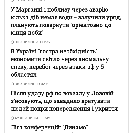
5 ХВИЛИН ТОМУ
У Марганці і поблизу через аварію
кілька діб немає води – залучили уряд,
планують повернути "орієнтовно до
кінця доби"
33 ХВИЛИНИ ТОМУ
В Україні "гостра необхідність"
економити світло через аномальну
спеку, перебої через атаки рф у 5
областях
36 ХВИЛИН ТОМУ
Після удару рф по вокзалу у Лозовій
з'ясовують, що завадило врятувати
людей попри попередження і укриття
42 ХВИЛИНИ ТОМУ
Ліга конференцій: "Динамо"