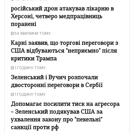
російський дрон атакував лікарню в
Херсоні, четверо медпрацівниць
поранені
54 ХВИЛИНИ ТОМУ
Карні заявив, що торгові переговори з
США відбуваються "неприємно" після
критики Трампа
1 ГОДИНУ ТОМУ
Зеленський і Вучич розпочали
двосторонні переговори в Сербії
1 ГОДИНУ ТОМУ
Допомагає посилити тиск на агресора
– Зеленський подякував США за
ухвалення закону про "пекельні"
санкції проти рф