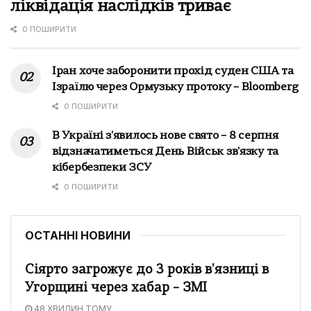
ліквідація наслідків триває
0 ПОШИРИТИ
Іран хоче заборонити прохід суден США та
Ізраїлю через Ормузьку протоку – Bloomberg
0 ПОШИРИТИ
В Україні з'явилось нове свято – 8 серпня
відзначатиметься День Військ зв'язку та
кібербезпеки ЗСУ
0 ПОШИРИТИ
ОСТАННІ НОВИНИ
Сіярто загрожує до 3 років в'язниці в
Угорщині через хабар – ЗМІ
48 ХВИЛИН ТОМУ