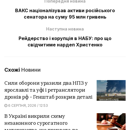
Попередня новина
ВАКС націоналізував активи російського
сенатора на суму 95 млн гривень
Наступна новина
Рейдерство і корупція в НАБУ: про що
свідчитиме нардеп Христенко
Схожі
Новини
Сили оборони уразили два НПЗ у
ярославлі та уфі і ретранслятори
дронів рф – Генштаб розкрив деталі
6 СЕРПНЯ, 2026 / 12:53
В Україні викрили схему
незаконного сурогатного