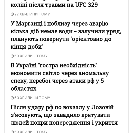
коліні після травми на UFC 329
22 ХВИЛИНИ ТОМУ
У Марганці і поблизу через аварію
кілька діб немає води – залучили уряд,
планують повернути "орієнтовно до
кінця доби"
50 ХВИЛИН ТОМУ
В Україні "гостра необхідність"
економити світло через аномальну
спеку, перебої через атаки рф у 5
областях
53 ХВИЛИНИ ТОМУ
Після удару рф по вокзалу у Лозовій
з'ясовують, що завадило врятувати
людей попри попередження і укриття
59 ХВИЛИН ТОМУ