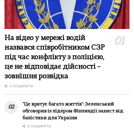
На відео у мережі водій
назвався співробітником СЗР
під час конфлікту з поліцією,
це не відповідає дійсності –
зовнішня розвідка
0 ПОШИРИТИ
"Це врятує багато життів": Зеленський
обговорив із лідером Фінляндії захист від
балістики для України
0 ПОШИРИТИ