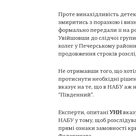
Проте винахідливість детек
змиритись з поразкою і виз
формально передали її на ро
Увійшовши до слідчої груп
колег у Печерському районн
продовження строків розсл
Не отримавши того, що хоті
протиснути необхідні рішен
вказує на те, що в НАБУ аж 
“Південний”.
Експерти, опитані
УНН
вказ
НАБУ у тому, щоб розслідув
прямі ознаки замовності к