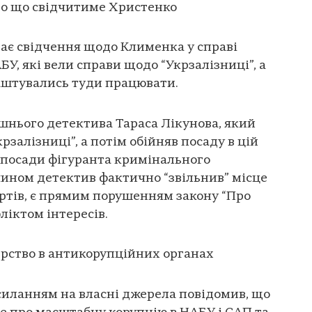
ро що свідчитиме Христенко
ає свідчення щодо Клименка у справі
У, які вели справи щодо “Укрзалізниці”, а
аштувались туди працювати.
шнього детектива Тараса Лікунова, який
рзалізниці”, а потім обійняв посаду в цій
з посади фігуранта кримінального
ином детектив фактично “звільнив” місце
ертів, є прямим порушенням закону “Про
ліктом інтересів.
ерство в антикорупційних органах
осиланням на власні джерела повідомив, що