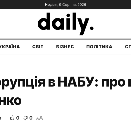
Неділя, 9 Серпня, 2026
УКРАЇНА
СВІТ
БІЗНЕС
ПОЛІТИКА
С
орупція в НАБУ: про
нко
A
0
0
В
A