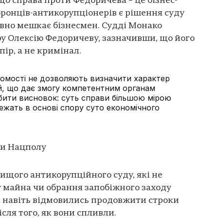
що справа проти Федоричева – це бізнес-
оронців-антикорупціонерів є рішення суду
авно мешкає бізнесмен. Судді Монако
у Олексію Федоричеву, зазначивши, що його
пір, а не кримінал.
домості не дозволяють визначити характер
й, що дає змогу компетентним органам
бити висновок: суть справи більшою мірою
 лежать в основі спору суто економічного
ми Нацполу
Вищого антикорупційного суду, які не
у майна чи обрання запобіжного заходу
и навіть відмовились продовжити строки
сля того, як вони спливли.