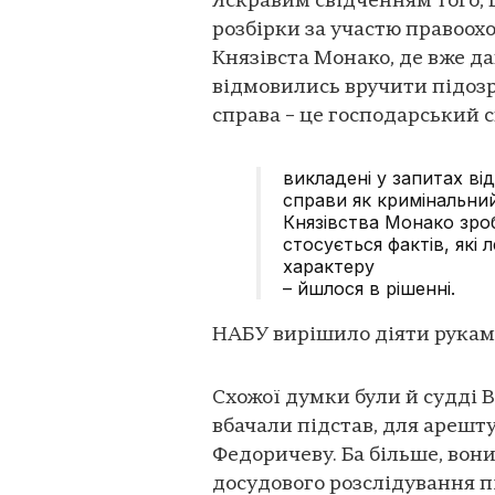
Яскравим свідченням того, 
розбірки за участю правоох
Князівста Монако, де вже д
відмовились вручити підозр
справа – це господарський с
викладені у запитах ві
справи як кримінальни
Князівства Монако зро
стосується фактів, які
характеру
– йшлося в рішенні.
НАБУ вирішило діяти рука
Схожої думки були й судді 
вбачали підстав, для арешт
Федоричеву. Ба більше, вон
досудового розслідування пі