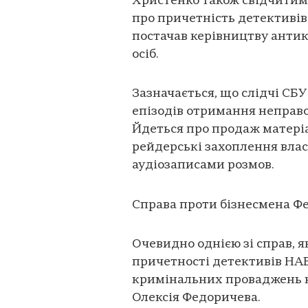
Христенко також свідчитим
про причетність детективів
постачав керівництву антик
осіб.
Зазначається, що слідчі С
епізодів отримання неправо
Йдеться про продаж матері
рейдерські захоплення вла
аудіозаписами розмов.
Справа проти бізнесмена Ф
Очевидно однією зі справ, я
причетності детективів НАБ
кримінальних проваджень н
Олексія Федоричева.