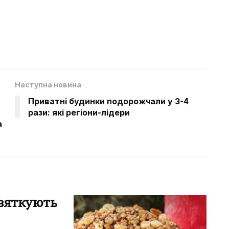
Наступна новина
Приватні будинки подорожчали у 3-4
рази: які регіони-лідери
а
святкують