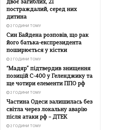
двоє загиблих, 21
постраждалий, серед них
дитина
2 ГОДИНИ ТОМУ
Син Байдена розповів, що рак
його батька-експрезидента
поширюється у кістки
2 ГОДИНИ ТОМУ
“Мадяр” підтвердив знищення
позицій С-400 у Геленджику та
ще чотири елементи ППО рф
2 ГОДИНИ ТОМУ
Частина Одеси залишилась без
світла через локальну аварію
після атаки рф – ДТЕК
2 ГОДИНИ ТОМУ