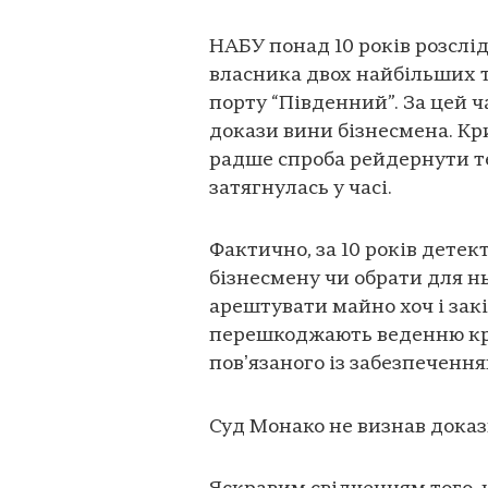
НАБУ понад 10 років розсл
власника двох найбільших т
порту “Південний”. За цей ч
докази вини бізнесмена. Кр
радше спроба рейдернути т
затягнулась у часі.
Фактично, за 10 років детек
бізнесмену чи обрати для нь
арештувати майно хоч і зак
перешкоджають веденню кри
повʼязаного із забезпеченн
Суд Монако не визнав дока