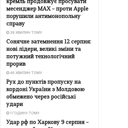
кремль продовжує просувати
месенджер MAX – проти Apple
порушили антимонопольну
справу
39 ХВИЛИН ТОМУ
Сонячне затемнення 12 серпня:
нові лідери, великі зміни та
потужний технологічний
прорив
46 ХВИЛИН ТОМУ
Рух до пунктів пропуску на
кордоні України з Молдовою
обмежено через російські
удари
1 ГОДИНУ ТОМУ
Удар рф по Харкову 9 серпня –