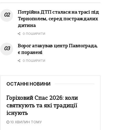
Потрійна ДТП сталася на трасі під
Тернополем, серед постраждалих
дитина
0 ПОШИРИТИ
Ворог атакував центр Павлограда,
є поранені
0 ПОШИРИТИ
ОСТАННІ НОВИНИ
Горіховий Спас 2026: коли
святкують та які традиції
існують
10 ХВИЛИН ТОМУ