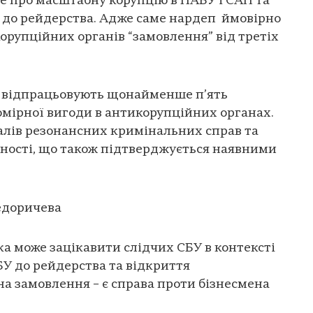
е про масштабну корупцію в НАБУ і САП та
 до рейдерства. Адже саме нардеп ймовірно
орупційних органів “замовлення” від третіх
БУ відпрацьовують щонайменше п’ять
мірної вигоди в антикорупційних органах.
алів резонансних кримінальних справ та
сності, що також підтверджується наявними
едоричева
ка може зацікавити слідчих СБУ в контексті
У до рейдерства та відкриття
а замовлення – є справа проти бізнесмена