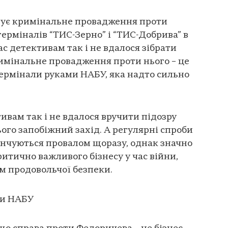
ідує кримінальне провадження проти
ерміналів “ТИС-Зерно” і “ТИС-Добрива” в
ас детективам так і не вдалося зібрати
имінальне провадження проти нього – це
ермінали руками НАБУ, яка надто сильно
тивам так і не вдалося вручити підозру
ого запобіжний захід. А регулярні спроби
інчуються провалом щоразу, однак значно
тично важливого бізнесу у час війни,
ям продовольчої безпеки.
зи НАБУ