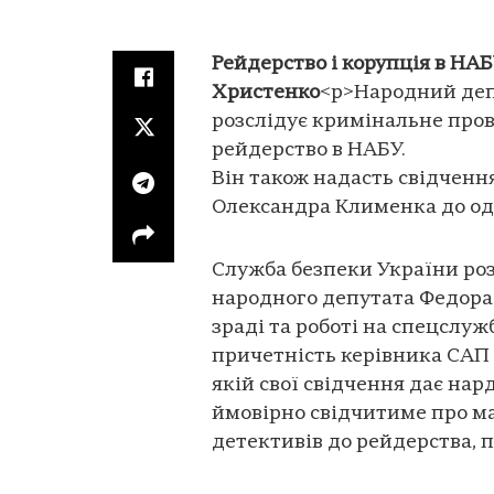
Рейдерство і корупція в НА
Христенко
<p>Народний деп
розслідує кримінальне пров
рейдерство в НАБУ.
Він також надасть свідченн
Олександра Клименка до одні
Служба безпеки України ро
народного депутата Федора
зраді та роботі на спецслуж
причетність керівника САП 
якій свої свідчення дає нар
ймовірно свідчитиме про м
детективів до рейдерства,