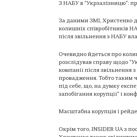
З НАБУ в “Укрзалізницю”: п
За даними ЗМІ, Христенко д
колишніх співробітників НАБ
після звільнення з НАБУ вл
Очевидно йдеться про коли
розслідував справу щодо “Ук
компанії після звільнення 
провадження. Тобто таким ч
під себе, що, на думку експ
запобігання корупції” і конф
Масштабна корупція і рейд
Окрім того, INSIDER UA з п