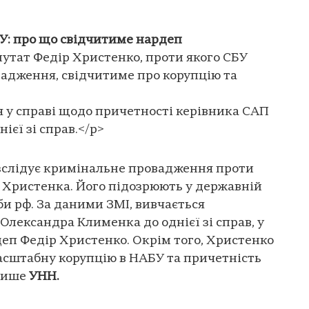
БУ: про що свідчитиме нардеп
утат Федір Христенко, проти якого СБУ
адження, свідчитиме про корупцію та
я у справі щодо причетності керівника САП
єї зі справ.</p>
зслідує кримінальне провадження проти
 Христенка. Його підозрюють у державній
би рф. За даними ЗМІ, вивчається
Олександра Клименка до однієї зі справ, у
деп Федір Христенко. Окрім того, Христенко
асштабну корупцію в НАБУ та причетність
 пише
УНН.