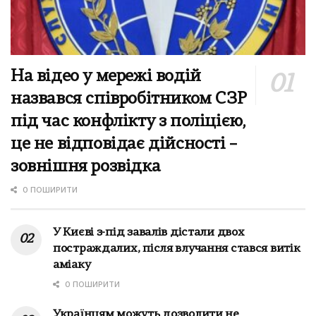
На відео у мережі водій
назвався співробітником СЗР
під час конфлікту з поліцією,
це не відповідає дійсності –
зовнішня розвідка
0 ПОШИРИТИ
У Києві з-під завалів дістали двох
постраждалих, після влучання стався витік
аміаку
0 ПОШИРИТИ
Українцям можуть дозволити не