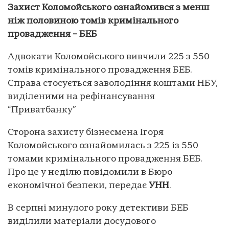
Захист Коломойського ознайомився з менш
ніж половиною томів кримінального
провадження – БЕБ
Адвокати Коломойського вивчили 225 з 550
томів кримінального провадження БЕБ.
Справа стосується заволодіння коштами НБУ,
виділеними на рефінансування
“Приватбанку”
Сторона захисту бізнесмена Ігоря
Коломойського ознайомилась з 225 із 550
томами кримінального провадження БЕБ.
Про це у неділю повідомили в Бюро
економічної безпеки, передає
УНН
.
В серпні минулого року детективи БЕБ
виділили матеріали досудового