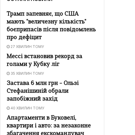
Трамп запевняє, що США
мають "величезну кількість"
боєприпасів після повідомлень
про дефіцит
27 ХВИЛИН ТОМУ
Мессі встановив рекорд за
голами у Кубку ліг
35 ХВИЛИН ТОМУ
Застава 6 млн грн – Ользі
Стефанішиній обрали
запобіжний захід
40 ХВИЛИН ТОМУ
Апартаменти в Буковелі,
квартири і авто: за незаконне
збагачення екскомандувач