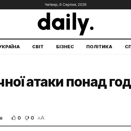
Четвер, 6 Серпня, 2026
УКРАЇНА
СВІТ
БІЗНЕС
ПОЛІТИКА
С
ічної атаки понад г
A
0
0
ІВ
A