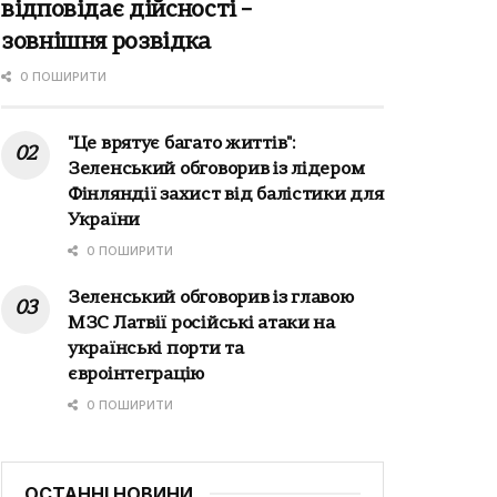
відповідає дійсності –
зовнішня розвідка
0 ПОШИРИТИ
"Це врятує багато життів":
Зеленський обговорив із лідером
Фінляндії захист від балістики для
України
0 ПОШИРИТИ
Зеленський обговорив із главою
МЗС Латвії російські атаки на
українські порти та
євроінтеграцію
0 ПОШИРИТИ
ОСТАННІ НОВИНИ