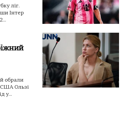
бку ліг.
гши Інтер
...
біжний
ій обрали
в США Ользі
 у...