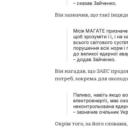
– сказав Зайченко.
Він зазначив, що такі інцид
Місія МАГАТЕ призначе
щоб зрозуміти її, і на
всього світового суспі
порушення всіх норм і 
до великої ядерної ава
– додав Зайченко.
Він нагадав, що ЗАЕС прод
потреб, зокрема для охолод
Паливо, навіть якщо в
електроенергії, має о
неконтрольована ядерна
– зазначив очільник Ук
Окрім того, за його словами