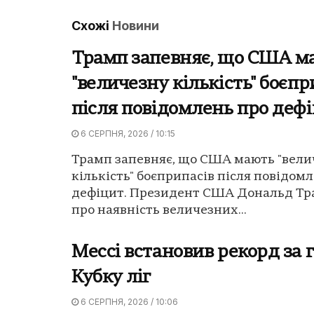
Схожі
Новини
Трамп запевняє, що США м
"величезну кількість" боєпр
після повідомлень про деф
6 СЕРПНЯ, 2026 / 10:15
Трамп запевняє, що США мають "вели
кількість" боєприпасів після повідом
дефіцит. Президент США Дональд Тр
про наявність величезних...
Мессі встановив рекорд за 
Кубку ліг
6 СЕРПНЯ, 2026 / 10:06