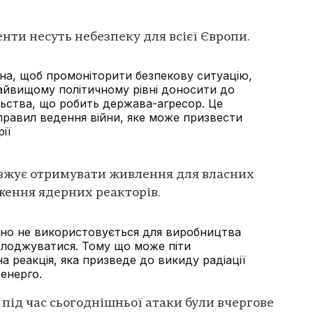
енти несуть небезпеку для всієї Європи.
на, щоб промоніторити безпекову ситуацію,
 найвищому політичному рівні доносити до
льства, що робить держава-агресор. Це
правил ведення війни, яке може призвести
рії
овжує отримувати живлення для власних
ження ядерних реакторів.
оно не використовується для виробництва
холоджуватися. Тому що може піти
 реакція, яка призведе до викиду радіації
ренерго.
, під час сьогоднішньої атаки були вчергове