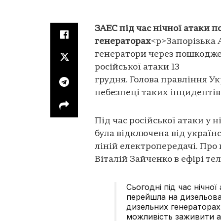
ЗАЕС під час нічної атаки 
генераторах
<p>Запорізька 
генератори через пошкоджен
російської атаки 13
грудня. Голова правління У
небезпеці таких інцидентів 
Під час російської атаки у 
була відключена від украї
ліній електропередачі. Про
Віталій Зайченко в ефірі т
Сьогодні під час нічної
перейшла на дизельов
дизельних генераторах.
можливість заживити а