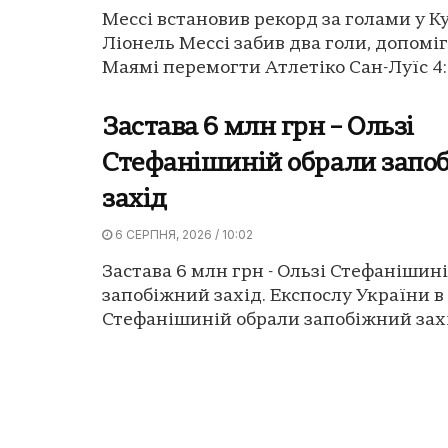
Мессі встановив рекорд за голами у Ку
Ліонель Мессі забив два голи, допомі
Маямі перемогти Атлетіко Сан-Луїс 4:2
Застава 6 млн грн – Ользі
Стефанішиній обрали запо
захід
6 СЕРПНЯ, 2026 / 10:02
Застава 6 млн грн - Ользі Стефанішин
запобіжний захід. Експослу України 
Стефанішиній обрали запобіжний захід