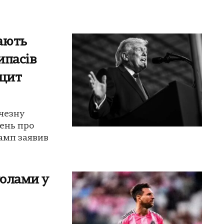
ають
ипасів
іцит
чезну
лень про
амп заявив
голами у