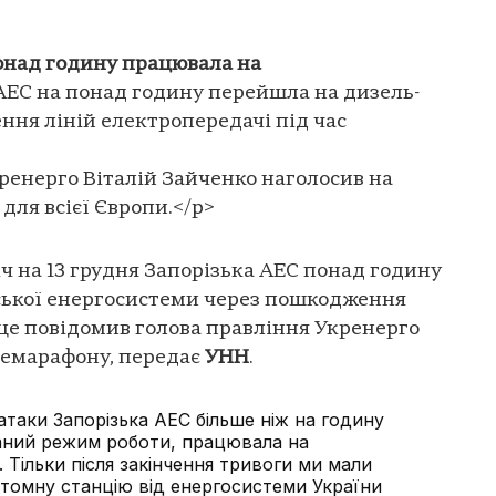
понад годину працювала на
АЕС на понад годину перейшла на дизель-
ня ліній електропередачі під час
кренерго Віталій Зайченко наголосив на
для всієї Європи.</p>
ніч на 13 грудня Запорізька АЕС понад годину
нської енергосистеми через пошкодження
 це повідомив голова правління Укренерго
елемарафону, передає
УНН
.
 атаки Запорізька АЕС більше ніж на годину
аний режим роботи, працювала на
 Тільки після закінчення тривоги ми мали
томну станцію від енергосистеми України