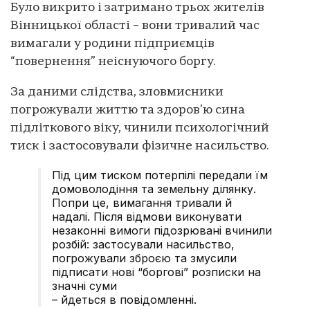
Було викрито і затримано трьох жителів
Вінницької області – вони тривалий час
вимагали у родини підприємців
“повернення” неіснуючого боргу.
За даними слідства, зловмисники
погрожували життю та здоров’ю сина
підліткового віку, чинили психологічний
тиск і застосовували фізичне насильство.
Під цим тиском потерпілі передали їм
домоволодіння та земельну ділянку.
Попри це, вимагання тривали й
надалі. Після відмови виконувати
незаконні вимоги підозрювані вчинили
розбій: застосували насильство,
погрожували зброєю та змусили
підписати нові “боргові” розписки на
значні суми
– йдеться в повідомленні.