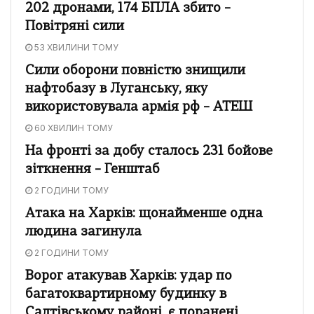
202 дронами, 174 БПЛА збито –
Повітряні сили
53 ХВИЛИНИ ТОМУ
Сили оборони повністю знищили
нафтобазу в Луганську, яку
використовувала армія рф – АТЕШ
60 ХВИЛИН ТОМУ
На фронті за добу сталось 231 бойове
зіткнення – Генштаб
2 ГОДИНИ ТОМУ
Атака на Харків: щонайменше одна
людина загинула
2 ГОДИНИ ТОМУ
Ворог атакував Харків: удар по
багатоквартирному будинку в
Салтівському районі, є поранені