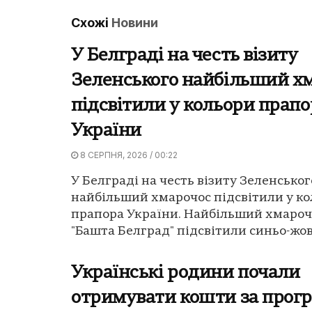
Схожі
Новини
У Белграді на честь візиту
Зеленського найбільший х
підсвітили у кольори прапо
України
8 СЕРПНЯ, 2026 / 00:22
У Белграді на честь візиту Зеленськог
найбільший хмарочос підсвітили у к
прапора України. Найбільший хмароч
"Башта Белград" підсвітили синьо-жов
Українські родини почали
отримувати кошти за прог