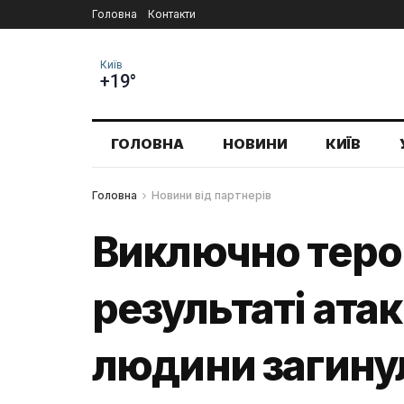
Головна
Контакти
Київ
+19°
ГОЛОВНА
НОВИНИ
КИЇВ
Головна
Новини від партнерів
Виключно терор
результаті ата
людини загинул