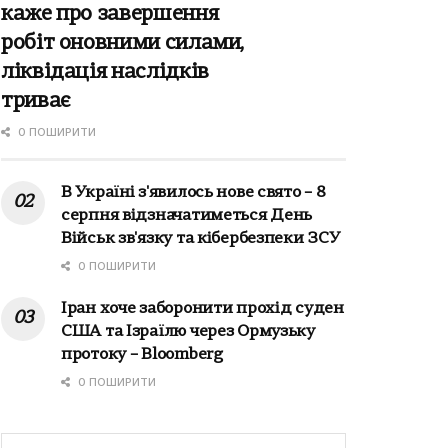
каже про завершення
робіт оновними силами,
ліквідація наслідків
триває
0 ПОШИРИТИ
В Україні з'явилось нове свято – 8
серпня відзначатиметься День
Військ зв'язку та кібербезпеки ЗСУ
0 ПОШИРИТИ
Іран хоче заборонити прохід суден
США та Ізраїлю через Ормузьку
протоку – Bloomberg
0 ПОШИРИТИ