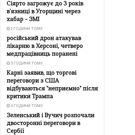
Сіярто загрожує до 3 років
в'язниці в Угорщині через
хабар – ЗМІ
2 ГОДИНИ ТОМУ
російський дрон атакував
лікарню в Херсоні, четверо
медпрацівниць поранені
3 ГОДИНИ ТОМУ
Карні заявив, що торгові
переговори з США
відбуваються "неприємно" після
критики Трампа
3 ГОДИНИ ТОМУ
Зеленський і Вучич розпочали
двосторонні переговори в
Сербії