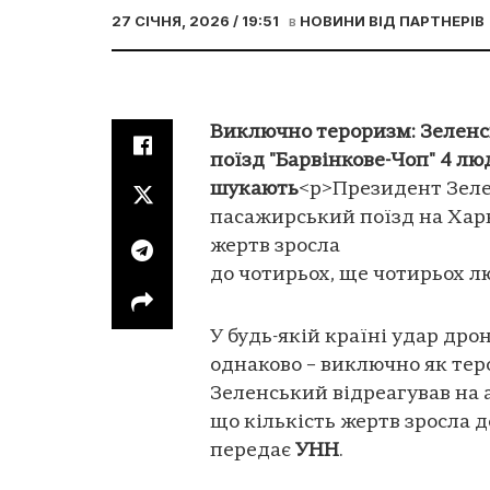
27 СІЧНЯ, 2026 / 19:51
в
НОВИНИ ВІД ПАРТНЕРІВ
Виключно тероризм: Зеленсь
поїзд "Барвінкове-Чоп" 4 лю
шукають
<p>Президент Зеле
пасажирський поїзд на Харк
жертв зросла
до чотирьох, ще чотирьох л
У будь-якій країні удар дро
однаково – виключно як те
Зеленський відреагував на 
що кількість жертв зросла 
передає
УНН
.