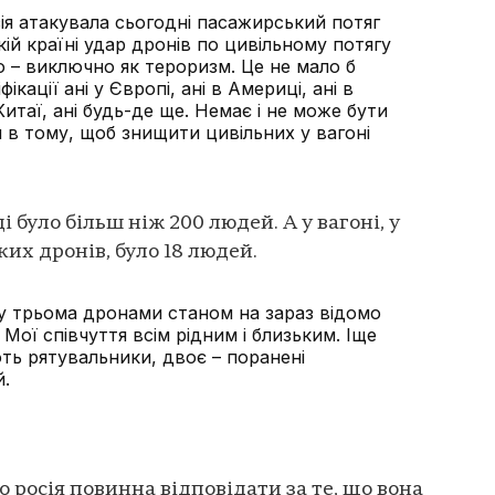
я атакувала сьогодні пасажирський потяг
кій країні удар дронів по цивільному потягу
 – виключно як тероризм. Це не мало б
ікації ані у Європі, ані в Америці, ані в
 Китаї, ані будь-де ще. Немає і не може бути
 в тому, щоб знищити цивільних у вагоні
 було більш ніж 200 людей. А у вагоні, у
ких дронів, було 18 людей.
ру трьома дронами станом на зараз відомо
Мої співчуття всім рідним і близьким. Іще
ь рятувальники, двоє – поранені
й.
 росія повинна відповідати за те, що вона