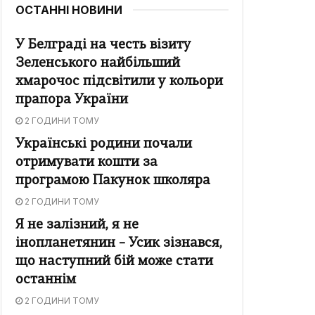
ОСТАННІ НОВИНИ
У Белграді на честь візиту
Зеленського найбільший
хмарочос підсвітили у кольори
прапора України
2 ГОДИНИ ТОМУ
Українські родини почали
отримувати кошти за
програмою Пакунок школяра
2 ГОДИНИ ТОМУ
Я не залізний, я не
інопланетянин – Усик зізнався,
що наступний бій може стати
останнім
2 ГОДИНИ ТОМУ