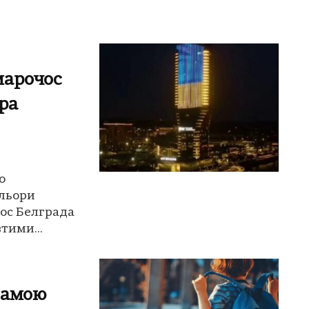
марочос
ра
о
ольори
ос Белграда
тими...
рамою