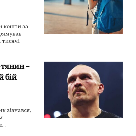
и кошти за
рямував
 тисячі
етянин –
й бій
ик зізнався,
м.
...