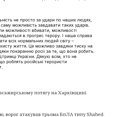
льність не просто за удари по наших людях,
 саму можливість завдавати таких ударів.
или можливості вбивати, можливості
ладаються в прогрес терору. І наша справа
нати всіх нормальних людей світу –
ахисту життя. Це можливо завдяки тиску на
яки покаранню росії за те, що вона робить.
тримці України. Дякую всім, хто не
що роблять російські терористи
т.
пасажирському потягу на Харківщині
, ворог атакував трьома БпЛА типу Shahed.