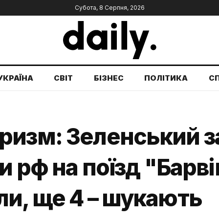
Субота, 8 Серпня, 2026
УКРАЇНА
СВІТ
БІЗНЕС
ПОЛІТИКА
С
изм: Зеленський за
ки рф на поїзд "Барв
и, ще 4 – шукають