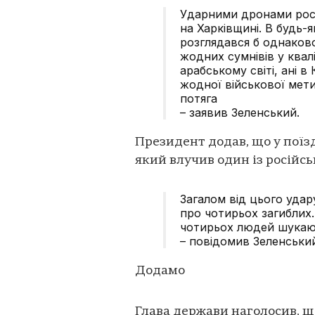
Ударними дронами росі
на Харківщині. В будь-я
розглядався б однаково
жодних сумнівів у кваліф
арабському світі, ані в
жодної військової мети
потяга
– заявив Зеленський.
Президент додав, що у поїзді
який влучив один із російсь
Загалом від цього уда
про чотирьох загиблих. 
чотирьох людей шукают
– повідомив Зеленськи
Додамо
Глава держави наголосив, що