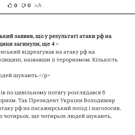
A
0
0
A
кий заявив, що у результаті атаки рф на
дини загинули, ще 4 –
нський відреагував на атаку рф на
івщині, назвавши її тероризмом. Кількість
юдей шукають.</p>
нів по цивільному потягу розглядався б
роризм. Так Президент України Володимир
атаку рф на пасажирський поїзд і наголосив,
до чотирьох, ще чотирьох людей шукають,