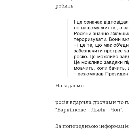
робить.
І це означає відповіда
по нашому життю, а за
Росіяни значно збільш
тероризувати. Вони вк
– і це те, що має об’єд
забезпечити прогрес з
росію. Це можливо завд
Це можливо завдяки під
мовчить, коли бачить, 
– резюмував Президен
Нагадаємо
росія вдарила дронами по 
“Барвінкове – Львів – Чоп”.
За попередньою інформацією