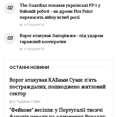
The Guardian показав українські FP-1 у
бойовій роботі – як дрони Fire Point
переносять війну вглиб росії
0 ПОШИРИТИ
Ворог атакував Запоріжжя – під ударом
гаражний кооператив
0 ПОШИРИТИ
ОСТАННІ НОВИНИ
Ворог атакував КАБами Суми: п'ять
постраждалих, пошкоджено житловий
сектор
2 ГОДИНИ ТОМУ
"Фейкове" весілля: у Португалії тисячі