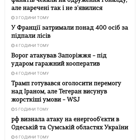
фанатів чекали на одруження Роналду,
але наречені так і не з'явилися
3 ГОДИНИ ТОМУ
У Франції затримали понад 400 осіб за
підпали лісів
4 ГОДИНИ ТОМУ
Ворог атакував Запоріжжя – під
ударом гаражний кооператив
4 ГОДИНИ ТОМУ
Трамп готувався оголосити перемогу
над Іраном, але Тегеран висунув
жорсткіші умови – WSJ
5 ГОДИНИ ТОМУ
рф визнала атаку на енергооб'єкти в
Одеській та Сумській областях України
6 ГОДИНИ ТОМУ