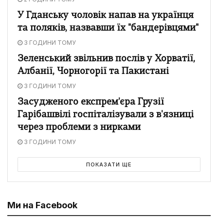
У Гданську чоловік напав на українця
та поляків, назвавши їх "бандерівцями"
3 ГОДИНИ ТОМУ
Зеленський звільнив послів у Хорватії,
Албанії, Чорногорії та Пакистані
3 ГОДИНИ ТОМУ
Засудженого експрем'єра Грузії
Гарібашвілі госпіталізували з в'язниці
через проблеми з нирками
3 ГОДИНИ ТОМУ
ПОКАЗАТИ ЩЕ
Ми на Facebook