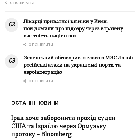
0 ПОШИРИТИ
Лікарці приватної клініки у Києві
повідомили про підозру через втрачену
вагітність пацієнтки
0 ПОШИРИТИ
Зеленський обговорив із главою МЗС Латвії
російські атаки на українські порти та
євроінтеграцію
0 ПОШИРИТИ
ОСТАННІ НОВИНИ
Іран хоче заборонити прохід суден
США та Ізраїлю через Ормузьку
протоку – Bloomberg