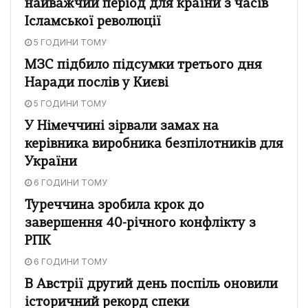
найважчий період для країни з часів
Ісламської революції
5 ГОДИНИ ТОМУ
МЗС підбило підсумки третього дня
Наради послів у Києві
5 ГОДИНИ ТОМУ
У Німеччині зірвали замах на
керівника виробника безпілотників для
України
6 ГОДИНИ ТОМУ
Туреччина зробила крок до
завершення 40-річного конфлікту з
РПК
6 ГОДИНИ ТОМУ
В Австрії другий день поспіль оновили
історичний рекорд спеки