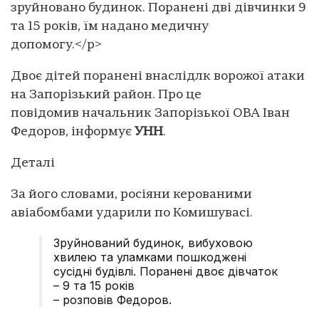
зруйновано будинок. Поранені дві дівчинки 9
та 15 років, їм надано медичну
допомогу.</p>
Двоє дітей поранені внаслідлк ворожої атаки
на Запорізький район. Про це
повідомив начальник Запорізької ОВА Іван
Федоров, інформує
УНН
.
Деталі
За його словами, росіяни керованими
авіабомбами ударили по Комишувасі.
Зруйнований будинок, вибуховою
хвилею та уламками пошкоджені
сусідні будівлі. Поранені двоє дівчаток
– 9 та 15 років
– розповів Федоров.