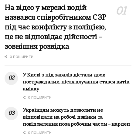
На відео у мережі водій
назвався співробітником СЗР
під час конфлікту з поліцією,
це не відповідає дійсності –
зовнішня розвідка
0 ПОШИРИТИ
У Києві з-під завалів дістали двох
постраждалих, після влучання стався витік
аміаку
0 ПОШИРИТИ
Українцям можуть дозволити не
відповідати на робочі дзвінки та
повідомлення поза робочим часом – нардеп
0 ПОШИРИТИ