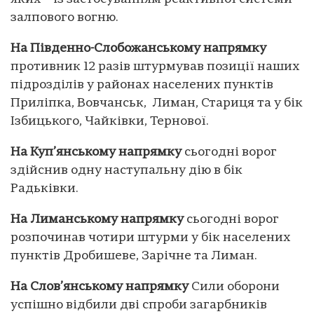
залпового вогню.
На Південно-Слобожанському напрямку
противник 12 разів штурмував позиції наших
підрозділів у районах населених пунктів
Приліпка, Вовчанськ, Лиман, Стариця та у бік
Ізбицького, Чайківки, Тернової.
На Куп’янському напрямку
сьогодні ворог
здійснив одну наступальну дію в бік
Радьківки.
На Лиманському напрямку
сьогодні ворог
розпочинав чотири штурми у бік населених
пунктів Дробишеве, Зарічне та Лиман.
На Слов’янському напрямку
Сили оборони
успішно відбили дві спроби загарбників