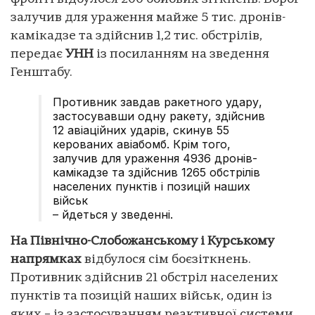
залучив для ураження майже 5 тис. дронів-
камікадзе та здійснив 1,2 тис. обстрілів,
передає
УНН
із посиланням на зведення
Генштабу.
Противник завдав ракетного удару,
застосувавши одну ракету, здійснив
12 авіаційних ударів, скинув 55
керованих авіабомб. Крім того,
залучив для ураження 4936 дронів-
камікадзе та здійснив 1265 обстрілів
населених пунктів і позицій наших
військ
– йдеться у зведенні.
На Північно-Слобожанському і Курському
напрямках
відбулося сім боєзіткнень.
Противник здійснив 21 обстріл населених
пунктів та позицій наших військ, один із
яких – із застосуванням реактивної системи