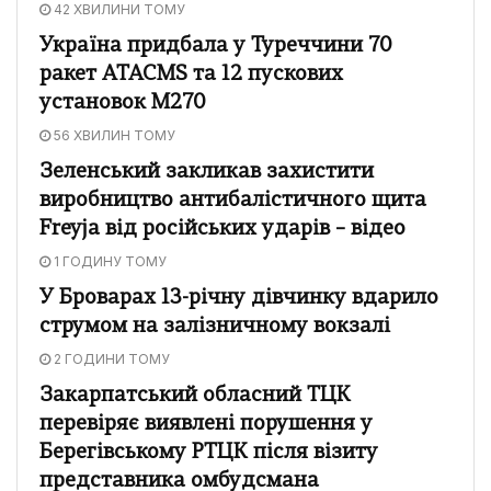
42 ХВИЛИНИ ТОМУ
Україна придбала у Туреччини 70
ракет ATACMS та 12 пускових
установок M270
56 ХВИЛИН ТОМУ
Зеленський закликав захистити
виробництво антибалістичного щита
Freyja від російських ударів – відео
1 ГОДИНУ ТОМУ
У Броварах 13-річну дівчинку вдарило
струмом на залізничному вокзалі
2 ГОДИНИ ТОМУ
Закарпатський обласний ТЦК
перевіряє виявлені порушення у
Берегівському РТЦК після візиту
представника омбудсмана