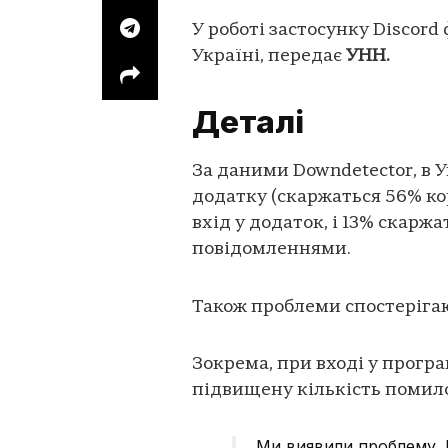
У роботі застосунку Discord 
Україні, передає
УНН.
Деталі
За даними Downdetector, в 
додатку (скаржаться 56% ко
вхід у додаток, і 13% скарж
повідомленнями.
Також проблеми спостерігаю
Зокрема, при вході у прогр
підвищену кількість помило
Ми виявили проблему. 