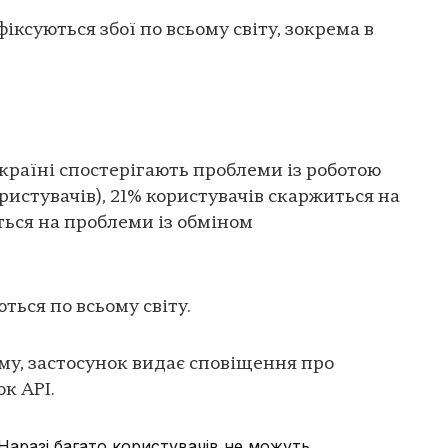
фіксуються збої по всьому світу, зокрема в
Україні спостерігають проблеми із роботою
ристувачів), 21% користувачів скаржиться на
аться на проблеми із обміном
ться по всьому світу.
аму, застосунок видає сповіщення про
к АРІ.
Наразі багато користувачів не можуть