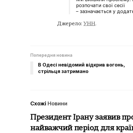
розпочати свої сесії
– зазначається у додат
Джерело:
УНН
.
Попередня новина
В Одесі невідомий відкрив вогонь,
стрільця затримано
Схожі
Новини
Президент Ірану заявив пр
найважчий період для країн