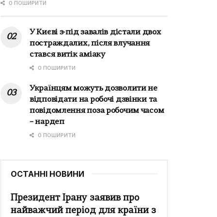
0 ПОШИРИТИ
У Києві з-під завалів дістали двох
постраждалих, після влучання
стався витік аміаку
0 ПОШИРИТИ
Українцям можуть дозволити не
відповідати на робочі дзвінки та
повідомлення поза робочим часом
– нардеп
0 ПОШИРИТИ
ОСТАННІ НОВИНИ
Президент Ірану заявив про
найважчий період для країни з