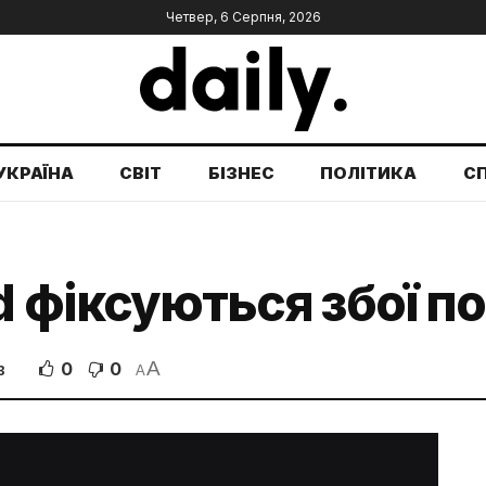
Четвер, 6 Серпня, 2026
УКРАЇНА
СВІТ
БІЗНЕС
ПОЛІТИКА
С
d фіксуються збої по
A
0
0
В
A