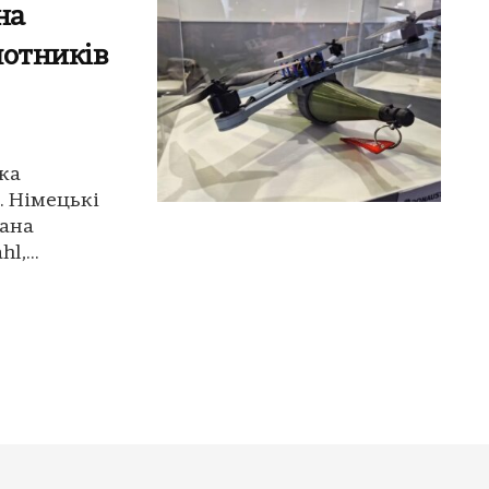
на
лотників
ка
. Німецькі
фана
,...