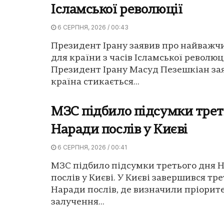
Ісламської революції
6 СЕРПНЯ, 2026 / 00:43
Президент Ірану заявив про найважч
для країни з часів Ісламської революці
Президент Ірану Масуд Пезешкіан за
країна стикається...
МЗС підбило підсумки трет
Наради послів у Києві
6 СЕРПНЯ, 2026 / 00:41
МЗС підбило підсумки третього дня 
послів у Києві. У Києві завершився тр
Наради послів, де визначили пріорит
залучення...