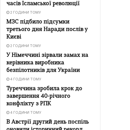
часів Ісламської революції
2 ГОДИНИ ТОМУ
МЗС підбило підсумки
третього дня Наради послів у
Києві
2 ГОДИНИ ТОМУ
У Німеччині зірвали замах на
керівника виробника
безпілотників для України
4 ГОДИНИ ТОМУ
Туреччина зробила крок до
завершення 40-річного
конфлікту з РПК
4 ГОДИНИ ТОМУ
В Австрії другий день поспіль
оновили історичний рекорд