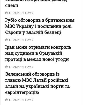
спеки
4 ГОДИНИ ТОМУ
Рубіо обговорив з британським
МЗС Україну і посилення ролі
Європи у власній безпеці
4 ГОДИНИ ТОМУ
Іран може отримати контроль
над суднами в Ормузькій
протоці в межах нової угоди
4 ГОДИНИ ТОМУ
Зеленський обговорив із
главою МЗС Латвії російські
атаки на українські порти та
євроінтеграцію
4 ГОДИНИ ТОМУ