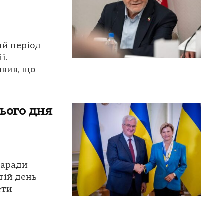
ий період
ї.
явив, що
ього дня
Наради
етій день
ети