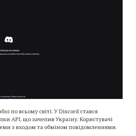
бої по всьому світі. У Discord стався
лки API, що зачепив Україну. Користувачі
леми з входом та обміном повідомленнями.