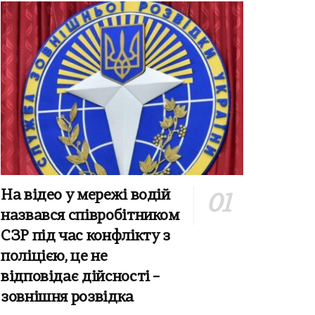
На відео у мережі водій
назвався співробітником
СЗР під час конфлікту з
поліцією, це не
відповідає дійсності –
зовнішня розвідка