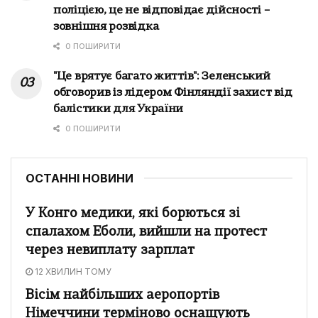
поліцією, це не відповідає дійсності –
зовнішня розвідка
0 ПОШИРИТИ
"Це врятує багато життів": Зеленський
обговорив із лідером Фінляндії захист від
балістики для України
0 ПОШИРИТИ
ОСТАННІ НОВИНИ
У Конго медики, які борються зі
спалахом Еболи, вийшли на протест
через невиплату зарплат
12 ХВИЛИН ТОМУ
Вісім найбільших аеропортів
Німеччини терміново оснащують