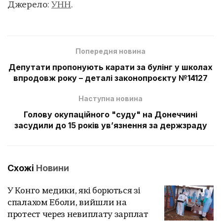
Джерело:
УНН
.
Попередня новина
Депутати пропонують карати за булінг у школах
впродовж року – деталі законопроєкту №14127
Наступна новина
Голову окупаційного "суду" на Донеччині
засудили до 15 років ув’язнення за держзраду
Схожі
Новини
У Конго медики, які борються зі
спалахом Еболи, вийшли на
протест через невиплату зарплат