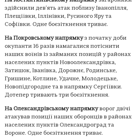
На Костянтинівському напрямку
загарбники
здійснили дев’ять атак поблизу Іванопілля,
Плещіївки, Іллінівки, Русиного Яру та
Софіївки. Одне боєзіткнення триває.
На Покровському напрямку
з початку доби
окупанти 16 разів намагалися потіснити
наших воїнів із займаних позицій у районах
населених пунктів Новоолександрівка,
Затишок, Іванівка, Дорожнє, Родинське,
Гришине, Котлине, Удачне, Молодецьке,
Новопідгородне та в напрямку Сергіївки.
Дотепер тривають три боєзіткнення.
На Олександрівському напрямку
ворог двічі
атакував позиції наших оборонців в районах
населених пунктів Олександроград та
Вороне. Одне боєзіткнення триває.