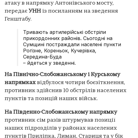
атаку в напрямку Антонівського мосту,
передає
УНН
із посиланням на зведення
Генштабу.
Тривають артилерійські обстріли
прикордонних районів. Сьогодні на
Сумщині постраждали населені пункти
Рогізне, Кореньок, Кучерівка,
Середина-Буда
– йдеться у зведенні.
На Північно-Слобожанському і Курському
напрямках
відбулося чотири боєзіткнення,
противник здійснив 10 обстрілів населених
пунктів та позицій наших військ.
На Південно-Слобожанському напрямку
противник сім разів штурмував позиції
наших підрозділів у районах населених
пунктів Приліпка, Лиман, Стариця та у бік