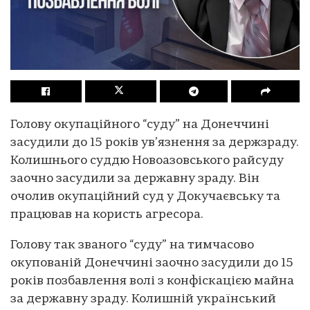
Голову окупаційного “суду” на Донеччині
засудили до 15 років ув’язнення за держзраду.
Колишнього суддю Новоазовського райсуду
заочно засудили за державну зраду. Він
очолив окупаційний суд у Докучаєвську та
працював на користь агресора.
Голову так званого “суду” на тимчасово
окупованій Донеччині заочно засудили до 15
років позбавлення волі з конфіскацією майна
за державну зраду. Колишній український