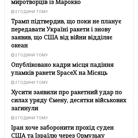
миротворців із Марокко
2 ГОДИНИ ТОМУ
Трамп підтвердив, що поки не планує
передавати Україні ракети і знову
заявив, що США від війни відділяє
океан
2 ГОДИНИ ТОМУ
Опубліковано кадри місця падіння
уламків ракети SpaceX на Місяць
2 ГОДИНИ ТОМУ
Хусити заявили про ракетний удар по
силах уряду Ємену, десятки військових
загинули
2 ГОДИНИ ТОМУ
Іран хоче заборонити прохід суден
США та Ізраїлю через Ормузьку