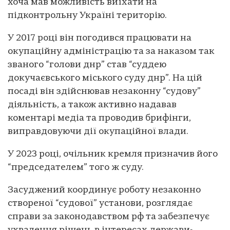
хоча мав можливість виїхати на
підконтрольну Україні територію.
У 2017 році він погодився працювати на
окупаційну адміністрацію та за наказом так
званого “голови днр” став “суддею
докучаєвського міського суду днр”. На цій
посаді він здійснював незаконну “судову”
діяльність, а також активно надавав
коментарі медіа та проводив брифінги,
виправдовуючи дії окупаційної влади.
У 2023 році, очільник кремля призначив його
“председателем” того ж суду.
Засуджений координує роботу незаконно
створеної “судової” установи, розглядає
справи за законодавством рф та забезпечує