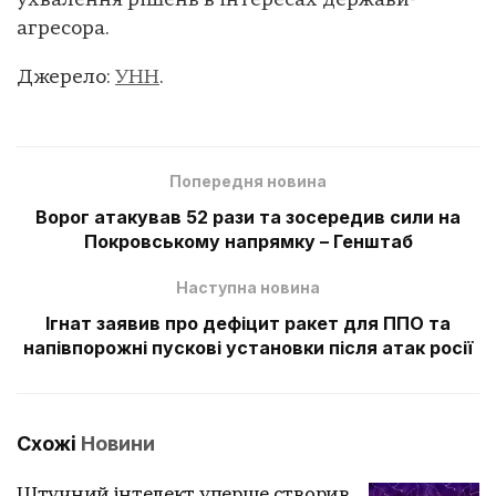
ухвалення рішень в інтересах держави-
агресора.
Джерело:
УНН
.
Попередня новина
Ворог атакував 52 рази та зосередив сили на
Покровському напрямку – Генштаб
Наступна новина
Ігнат заявив про дефіцит ракет для ППО та
напівпорожні пускові установки після атак росії
Схожі
Новини
Штучний інтелект уперше створив