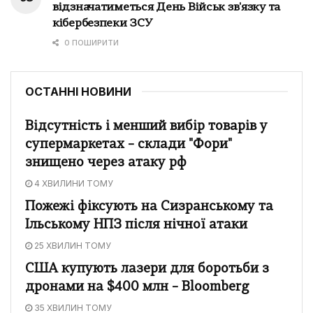
відзначатиметься День Військ зв'язку та
кібербезпеки ЗСУ
0 ПОШИРИТИ
ОСТАННІ НОВИНИ
Відсутність і менший вибір товарів у
супермаркетах – склади "Фори"
знищено через атаку рф
4 ХВИЛИНИ ТОМУ
Пожежі фіксують на Сизранському та
Ільському НПЗ після нічної атаки
25 ХВИЛИН ТОМУ
США купують лазери для боротьби з
дронами на $400 млн – Bloomberg
35 ХВИЛИН ТОМУ