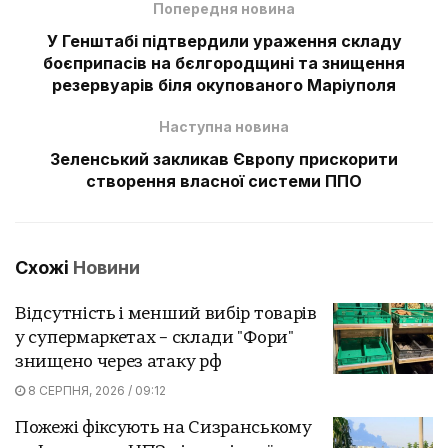
Попередня новина
У Генштабі підтвердили ураження складу
боєприпасів на бєлгородщині та знищення
резервуарів біля окупованого Маріуполя
Наступна новина
Зеленський закликав Європу прискорити
створення власної системи ППО
Схожі
Новини
Відсутність і менший вибір товарів
у супермаркетах – склади "Фори"
знищено через атаку рф
8 СЕРПНЯ, 2026 / 09:12
Пожежі фіксують на Сизранському