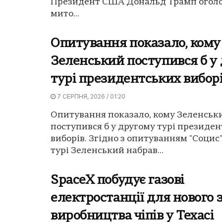
Президент США Дональд Трамп оголо
мито...
Опитування показало, кому
Зеленський поступився б у
турі президентських вибор
7 СЕРПНЯ, 2026 / 01:20
Опитування показало, кому Зеленськ
поступився б у другому турі президе
виборів. Згідно з опитуванням "Социс"
турі Зеленський набрав...
SpaceX побудує газові
електростанції для нового 
виробництва чіпів у Техасі