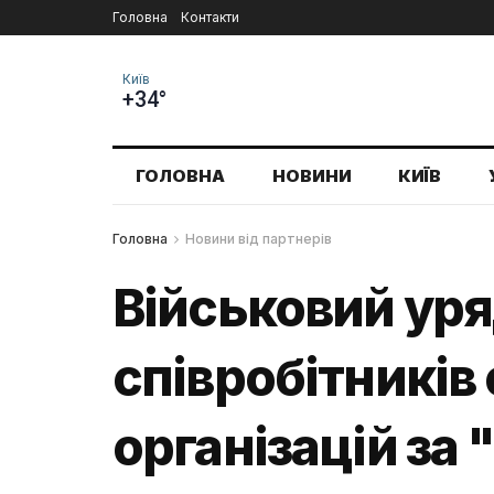
Головна
Контакти
Київ
+34°
ГОЛОВНА
НОВИНИ
КИЇВ
Головна
Новини від партнерів
Військовий ур
співробітників
організацій за