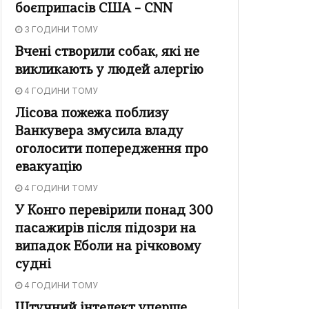
боєприпасів США – CNN
3 ГОДИНИ ТОМУ
Вчені створили собак, які не
викликають у людей алергію
4 ГОДИНИ ТОМУ
Лісова пожежа поблизу
Ванкувера змусила владу
оголосити попередження про
евакуацію
4 ГОДИНИ ТОМУ
У Конго перевірили понад 300
пасажирів після підозри на
випадок Еболи на річковому
судні
4 ГОДИНИ ТОМУ
Штучний інтелект уперше