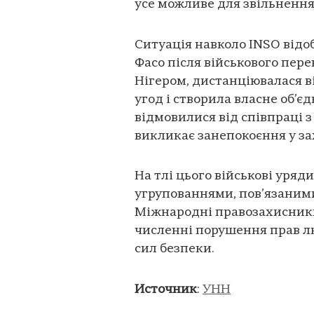
усе можливе для звільнення
Ситуація навколо INSO від
Фасо після військового перев
Нігером, дистанціювалася в
угод і створила власне об’є
відмовилися від співпраці з
викликає занепокоєння у за
На тлі цього військові уряд
угрупованнями, пов’язаними
Міжнародні правозахисники
численні порушення прав лю
сил безпеки.
Источник
:
УНН