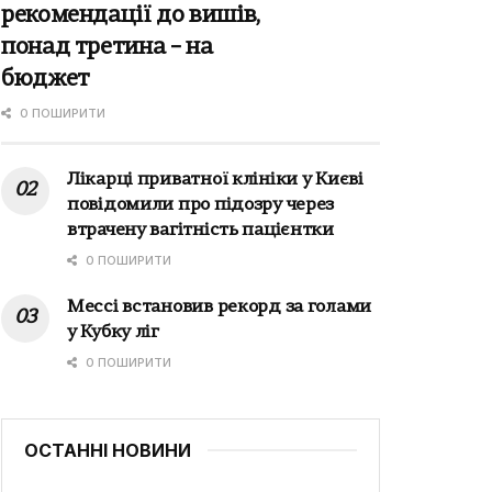
рекомендації до вишів,
понад третина – на
бюджет
0 ПОШИРИТИ
Лікарці приватної клініки у Києві
повідомили про підозру через
втрачену вагітність пацієнтки
0 ПОШИРИТИ
Мессі встановив рекорд за голами
у Кубку ліг
0 ПОШИРИТИ
ОСТАННІ НОВИНИ