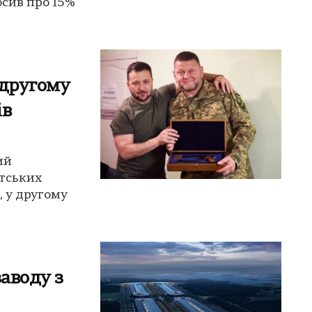
сив про 15%
 другому
ів
ий
нтських
, у другому
заводу з