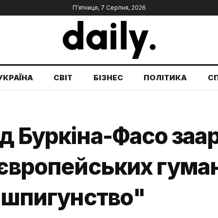
П’ятниця, 7 Серпня, 2026
УКРАЇНА
СВІТ
БІЗНЕС
ПОЛІТИКА
С
яд Буркіна-Фасо заа
 європейських гума
 "шпигунство"