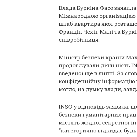
Влада Буркіна-Фасо заявила 
Міжнародною організацією б
штаб-квартира якої розташо
Франції, Чехії, Малі та Бур
співробітниця.
Міністр безпеки країни Ма
продовжували діяльність INS
введеної ще в липні. За сло
конфіденційну інформацію т
могло, на думку влади, зав
INSO у відповідь заявила, щ
безпеки гуманітарних праців
містять жодної секретної ін
“категорично відкидає будь