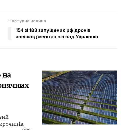
Наступна новина
154 зі 183 запущених рф дронів
знешкоджено за ніч над Україною
 на
онячних
вий
крочипів.