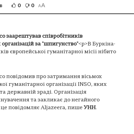
A
0
0
В
A
со заарештував співробітників
організацій за "шпигунство"
<p>В Буркіна-
ів європейської гуманітарної місії нібито
со повідомив про затримання вісьмох
ої гуманітарної організації INSO, яких
та державній зраді. Організація
нувачення та закликає до негайного
 це повідомляє Аljazeera, пише
УНН
.