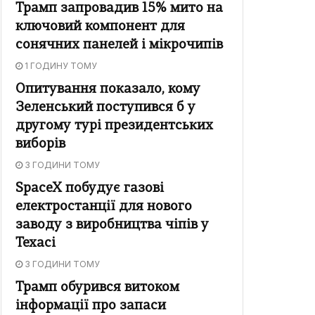
Трамп запровадив 15% мито на
ключовий компонент для
сонячних панелей і мікрочипів
1 ГОДИНУ ТОМУ
Опитування показало, кому
Зеленський поступився б у
другому турі президентських
виборів
3 ГОДИНИ ТОМУ
SpaceX побудує газові
електростанції для нового
заводу з виробництва чіпів у
Техасі
3 ГОДИНИ ТОМУ
Трамп обурився витоком
інформації про запаси