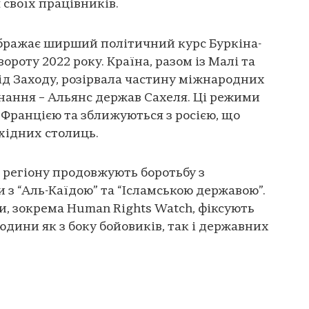
 своїх працівників.
ображає ширший політичний курс Буркіна-
ороту 2022 року. Країна, разом із Малі та
ід Заходу, розірвала частину міжнародних
днання – Альянс держав Сахеля. Ці режими
 Францією та зближуються з росією, що
хідних столиць.
и регіону продовжують боротьбу з
 з “Аль-Каїдою” та “Ісламською державою”.
, зокрема Human Rights Watch, фіксують
дини як з боку бойовиків, так і державних