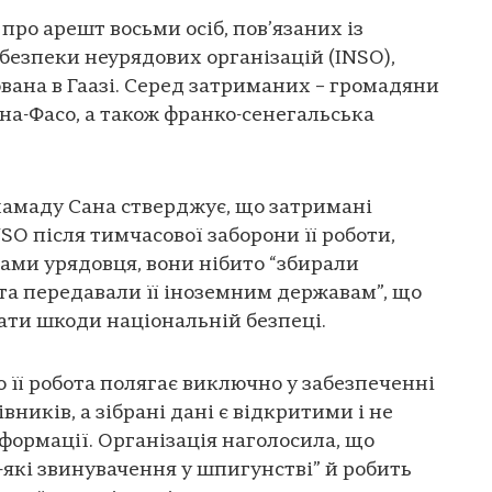
про арешт восьми осіб, пов’язаних із
езпеки неурядових організацій (INSO),
вана в Гаазі. Серед затриманих – громадяни
кіна-Фасо, а також франко-сенегальська
хамаду Сана стверджує, що затримані
O після тимчасової заборони її роботи,
вами урядовця, вони нібито “збирали
а передавали її іноземним державам”, що
дати шкоди національній безпеці.
о її робота полягає виключно у забезпеченні
ників, а зібрані дані є відкритими і не
формації. Організація наголосила, що
-які звинувачення у шпигунстві” й робить