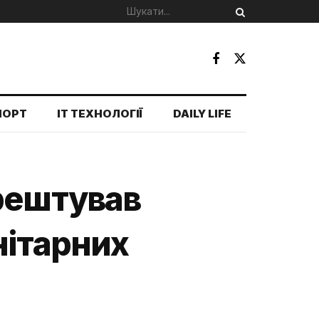
ПОРТ
IT ТЕХНОЛОГІЇ
DAILY LIFE
рештував
нітарних