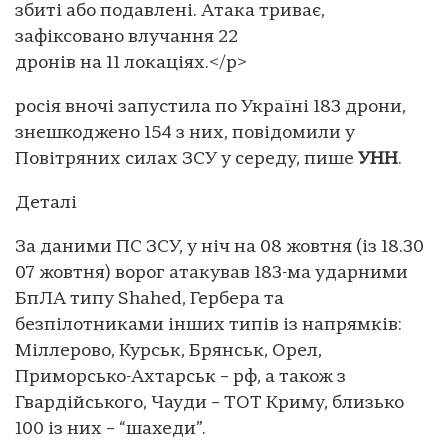
збиті або подавлені. Атака триває,
зафіксовано влучання 22
дронів на 11 локаціях.</p>
росія вночі запустила по Україні 183 дрони,
знешкоджено 154 з них, повідомили у
Повітряних силах ЗСУ у середу, пише
УНН
.
Деталі
За даними ПС ЗСУ, у ніч на 08 жовтня (із 18.30
07 жовтня) ворог атакував 183-ма ударними
БпЛА типу Shahed, Гербера та
безпілотниками інших типів із напрямків:
Міллерово, Курськ, Брянськ, Орел,
Приморсько-Ахтарськ – рф, а також з
Гвардійського, Чауди – ТОТ Криму, близько
100 із них – “шахеди”.