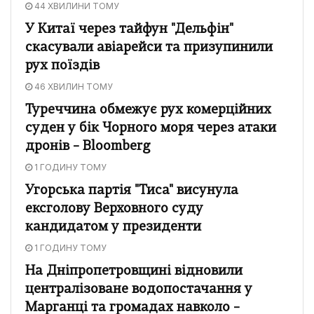
44 ХВИЛИНИ ТОМУ
У Китаї через тайфун "Дельфін"
скасували авіарейси та призупинили
рух поїздів
46 ХВИЛИН ТОМУ
Туреччина обмежує рух комерційних
суден у бік Чорного моря через атаки
дронів – Bloomberg
1 ГОДИНУ ТОМУ
Угорська партія "Тиса" висунула
ексголову Верховного суду
кандидатом у президенти
1 ГОДИНУ ТОМУ
На Дніпропетровщині відновили
централізоване водопостачання у
Марганці та громадах навколо –