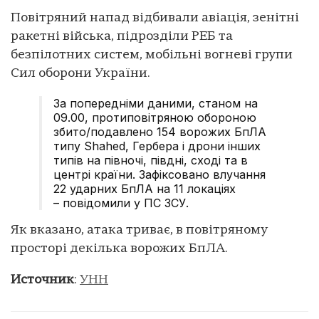
Повітряний напад відбивали авіація, зенітні
ракетні війська, підрозділи РЕБ та
безпілотних систем, мобільні вогневі групи
Сил оборони України.
За попередніми даними, станом на
09.00, протиповітряною обороною
збито/подавлено 154 ворожих БпЛА
типу Shahed, Гербера і дрони інших
типів на півночі, півдні, сході та в
центрі країни. Зафіксовано влучання
22 ударних БпЛА на 11 локаціях
– повідомили у ПС ЗСУ.
Як вказано, атака триває, в повітряному
просторі декілька ворожих БпЛА.
Источник
:
УНН