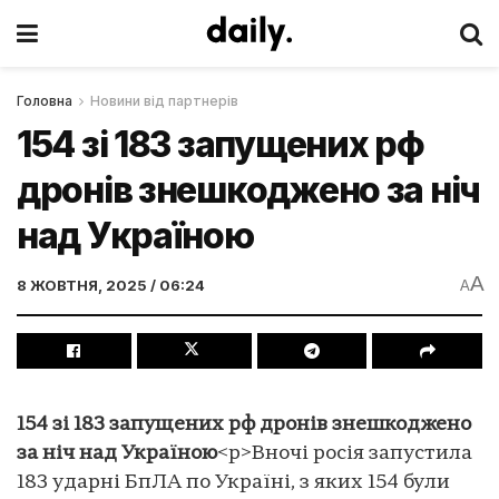
Головна
Новини від партнерів
154 зі 183 запущених рф
дронів знешкоджено за ніч
над Україною
A
8 ЖОВТНЯ, 2025 / 06:24
A
154 зі 183 запущених рф дронів знешкоджено
за ніч над Україною
<p>Вночі росія запустила
183 ударні БпЛА по Україні, з яких 154 були