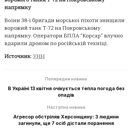
ворожого танка Т-72 на Покровському
напрямку
Воїни 38-ї бригади морської піхоти знищили
ворожий танк Т-72 на Покровському
напрямку. Оператори БПЛА “Корсар” влучно
вдарили дроном по російській техніці.
Источник
:
УНН
Попередня новина
В Україні 13 квітня очікується тепла погода без
опадів
Наступна новина
Агресор обстріляв Херсонщину: 3 людини
загинули, ще 7 осіб дістали поранення