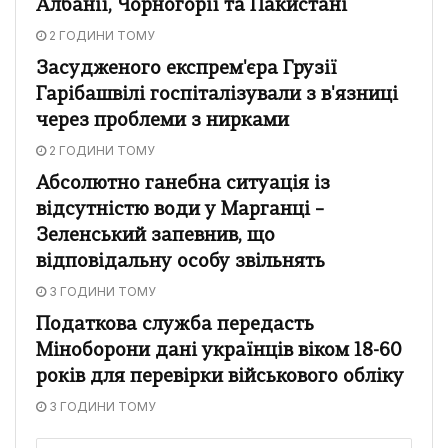
Албанії, Чорногорії та Пакистані
2 ГОДИНИ ТОМУ
Засудженого експрем'єра Грузії
Гарібашвілі госпіталізували з в'язниці
через проблеми з нирками
2 ГОДИНИ ТОМУ
Абсолютно ганебна ситуація із
відсутністю води у Марганці –
Зеленський запевнив, що
відповідальну особу звільнять
3 ГОДИНИ ТОМУ
Податкова служба передасть
Міноборони дані українців віком 18-60
років для перевірки військового обліку
3 ГОДИНИ ТОМУ