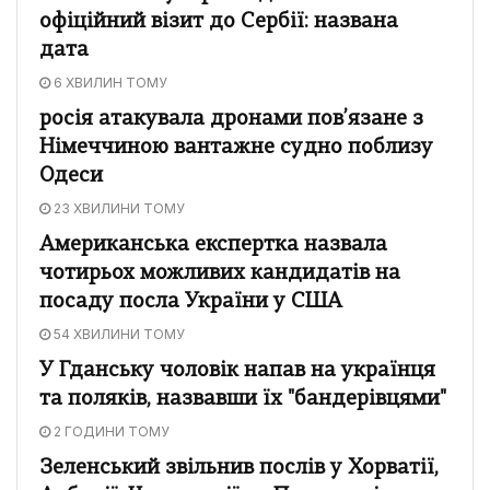
офіційний візит до Сербії: названа
дата
6 ХВИЛИН ТОМУ
росія атакувала дронами пов’язане з
Німеччиною вантажне судно поблизу
Одеси
23 ХВИЛИНИ ТОМУ
Американська експертка назвала
чотирьох можливих кандидатів на
посаду посла України у США
54 ХВИЛИНИ ТОМУ
У Гданську чоловік напав на українця
та поляків, назвавши їх "бандерівцями"
2 ГОДИНИ ТОМУ
Зеленський звільнив послів у Хорватії,