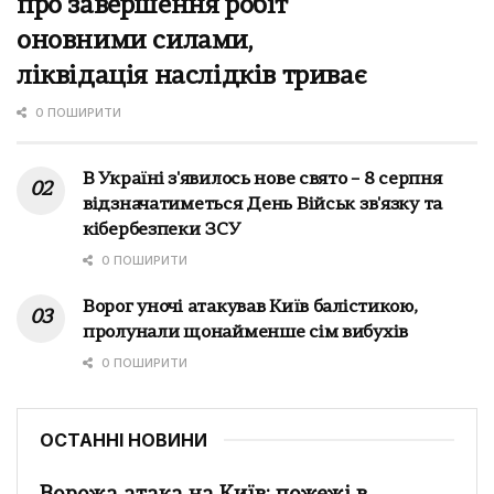
про завершення робіт
оновними силами,
ліквідація наслідків триває
0 ПОШИРИТИ
В Україні з'явилось нове свято – 8 серпня
відзначатиметься День Військ зв'язку та
кібербезпеки ЗСУ
0 ПОШИРИТИ
Ворог уночі атакував Київ балістикою,
пролунали щонайменше сім вибухів
0 ПОШИРИТИ
ОСТАННІ НОВИНИ