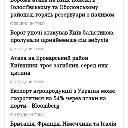
Ворожа атака на Київ: пожежі в
Голосіївському та Оболонському
районах, горять резервуари з паливом
55 ХВИЛИН ТОМУ
Ворог уночі атакував Київ балістикою,
пролунали щонайменше сім вибухів
2 ГОДИНИ ТОМУ
Атака на Броварський район
Київщини: троє загиблих, серед них
дитина
2 ГОДИНИ ТОМУ
Експорт агропродукції з України може
скоротитися на 54% через атаки на
порти – Bloomberg
3 ГОДИНИ ТОМУ
Британія, Франція, Німеччина та Італія