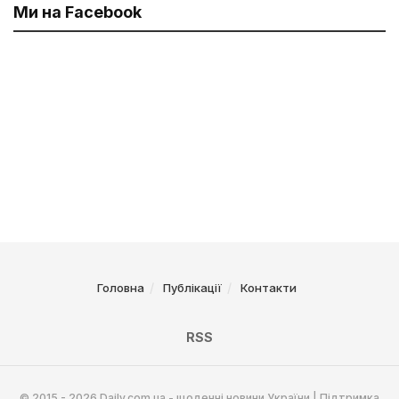
Ми на Facebook
Головна
Публікації
Контакти
RSS
© 2015 - 2026 Daily.com.ua - щоденні новини України | Підтримка