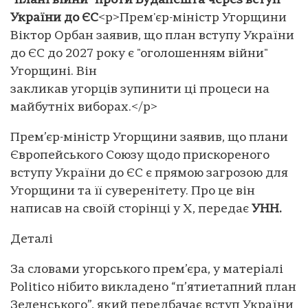
"плані війни" проти Будапешта через вступ
України до ЄС
<p>Прем'єр-міністр Угорщини
Віктор Орбан заявив, що план вступу України
до ЄС до 2027 року є "оголошенням війни"
Угорщині. Він
закликав угорців зупинити ці процеси на
майбутніх виборах.</p>
Прем’єр-міністр Угорщини заявив, що плани
Європейського Союзу щодо прискореного
вступу України до ЄС є прямою загрозою для
Угорщини та її суверенітету. Про це він
написав на своїй сторінці у Х, передає
УНН.
Деталі
За словами угорського прем’єра, у матеріалі
Politico нібито викладено “п’ятиетапний план
Зеленського”, який передбачає вступ України