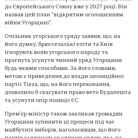
до Європейського Союзу вже у 2027 році. Він
назвав цей план “відкритим оголошенням
війни Угорщині”.
Очільник угорського уряду заявив, що, на
його думку, брюссельські еліти та Київ
ігнорують волю угорського народу та
прагнуть усунути чинний уряд Угорщини
будь-якими способами. За його словами,
метою є приведення до влади опозиційної
партії Tisza, що, на його переконання,
дозволило б скасувати право вето Будапешта
та усунути опір позиції ЄС.
Прем’єр-міністр також закликав громадян
Угорщини зупинити ці процеси під час
майбутніх виборів, наголосивши, що його