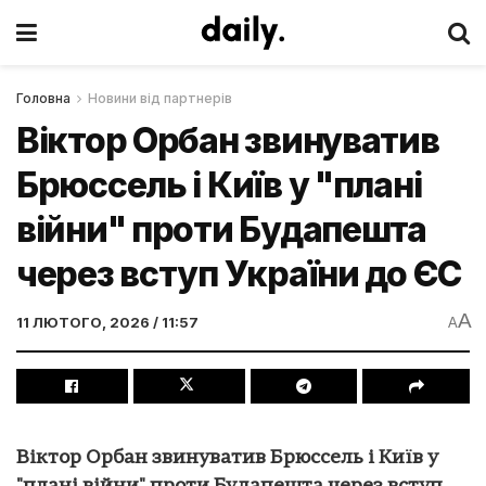
Головна
Новини від партнерів
Віктор Орбан звинуватив
Брюссель і Київ у "плані
війни" проти Будапешта
через вступ України до ЄС
A
11 ЛЮТОГО, 2026 / 11:57
A
Віктор Орбан звинуватив Брюссель і Київ у