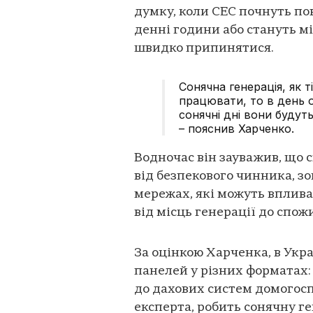
думку, коли СЕС почнуть п
денні години або стануть м
швидко припинятися.
Сонячна генерація, як 
працювати, то в день о
сонячні дні вони будут
– пояснив Харченко.
Водночас він зауважив, що с
від безпекового чинника, з
мережах, які можуть вплива
від місць генерації до спож
За оцінкою Харченка, в Укр
панелей у різних форматах
до дахових систем домогосп
експерта, робить сонячну г