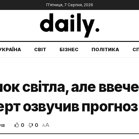
П’ятниця, 7 Серпня, 2026
УКРАЇНА
СВІТ
БІЗНЕС
ПОЛІТИКА
С
к світла, але ввече
ерт озвучив прогноз 
A
0
0
ІВ
A