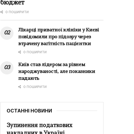
бюджет
0 ПОШИРИТИ
Лікарці приватної клініки у Києві
повідомили про підозру через
втрачену вагітність пацієнтки
0 ПОШИРИТИ
Київ став лідером за рівнем
народжуваності, але показники
падають
0 ПОШИРИТИ
ОСТАННІ НОВИНИ
Зупинення податкових
накладних в Україні