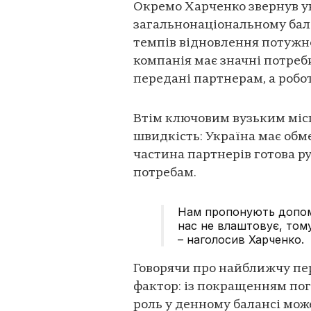
Окремо Харченко звернув ува
загальнонаціональному бала
темпів відновлення потужно
компанія має значні потреби
передані партнерам, а робо
Втім ключовим вузьким місц
швидкість: Україна має обм
частина партнерів готова р
потребам.
Нам пропонують допомо
нас не влаштовує, том
– наголосив Харченко.
Говорячи про найближчу пе
фактор: із покращенням пог
роль у денному балансі може