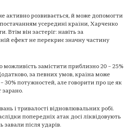
уже активно розвивається, й може допомогти
опостачанням усередині країни, Харченко
. Втім він застеріг: навіть за
ній ефект не перекриє значну частину
ро можливість замістити приблизно 20 – 25%
 Додатково, за певних умов, країна може
 – 30% потужностей, але говорити про це як
 зарано.
вань і тривалості відновлювальних робі.
аслідки попередніх атак досі ліквідовують
 завали після ударів.