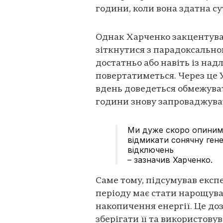
години, коли вона здатна с
Однак Харченко закцентува
зіткнутися з парадоксально
достатньо або навіть із над
повертатиметься. Через це 
вдень доведеться обмежувати
години знову запроваджува
Ми дуже скоро опинимо
відмикати сонячну гене
відключень
– зазначив Харченко.
Саме тому, підсумував експ
періоду має стати нарощув
накопичення енергії. Це до
зберігати її та використову