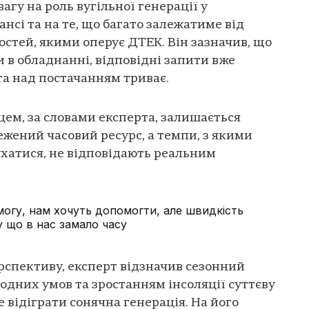
гу на роль вугільної генерації у
нсі та на те, що багато залежатиме від
стей, якими оперує ДТЕК. Він зазначив, що
 в обладнанні, відповідні запити вже
та над постачанням триває.
ем, за словами експерта, залишається
ежений часовий ресурс, а темпи, з якими
ухатися, не відповідають реальним
гу, нам хочуть допомогти, але швидкість
у що в нас замало часу
рспективу, експерт відзначив сезонний
одних умов та зростанням інсоляції суттєву
 відіграти сонячна генерація. На його