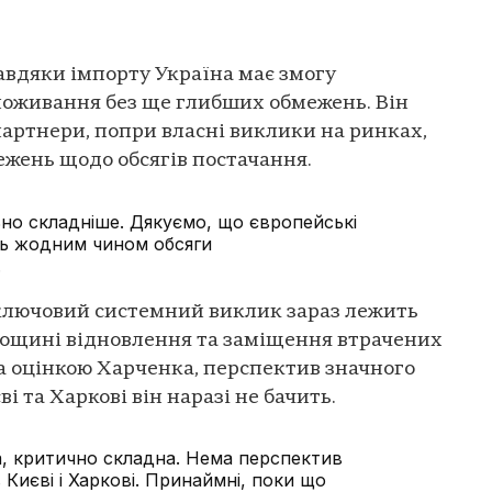
завдяки імпорту Україна має змогу
поживання без ще глибших обмежень. Він
партнери, попри власні виклики на ринках,
ежень щодо обсягів постачання.
ьно складніше. Дякуємо, що європейські
ь жодним чином обсяги
.
 ключовий системний виклик зараз лежить
площині відновлення та заміщення втрачених
а оцінкою Харченка, перспектив значного
і та Харкові він наразі не бачить.
а, критично складна. Нема перспектив
 Києві і Харкові. Принаймні, поки що