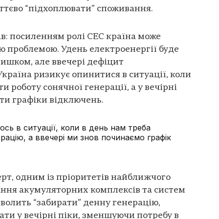
уттєво “підхоплювати” споживання.
в: посиленням ролі СЕС країна може
ю проблемою. Удень електроенергії буде
лишком, але ввечері дефіцит
Україна ризикує опинитися в ситуації, коли
 роботу сонячної генерації, а у вечірні
ти графіки відключень.
сь в ситуації, коли в день нам треба
рацію, а ввечері ми знов починаємо графік
ерт, одним із пріоритетів найближчого
ання акумуляторних комплексів та систем
зволить “забирати” денну генерацію,
вати у вечірні піки, зменшуючи потребу в