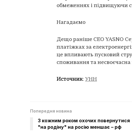
обмеженнях і підвищуючи ст
Нагадаємо
Дещо раніше СЕО YASNO Сер
платіжках за електроенергі
це впливають пусковий стру
споживання та несвоєчасна 
Источник
:
УНН
Попередня новина
З кожним роком охочих повернутися
"на родіну" на росію меншає – рф