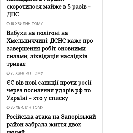
скоротилося майже в 5 разів –
ДПС
19 ХВИЛИН ТОМУ
Вибухи на полігоні на
Хмельниччині: ДСНС каже про
завершення робіт оновними
силами, ліквідація наслідків
триває
25 ХВИЛИН ТОМУ
ЄС вів нові санкції проти росії
через посилення ударів рф по
Україні – хто у списку
35 ХВИЛИН ТОМУ
Російська атака на Запорізький
район забрала життя двох
людей