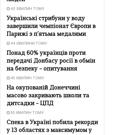
40 ХВИЛИН ТОМУ
Українські стрибуни у воду
завершили чемпіонат Європи в
Парижі з п’ятьма медалями
44 ХВИЛИНИ ТОМУ
Понад 60% українців проти
передачі Донбасу росії в обмін
на безпеку – опитування
45 ХВИЛИН ТОМУ
На окупованій Донеччині
масово закривають школи та
дитсадки – ЦПД
55 ХВИЛИН ТОМУ
Спека в Україні побила рекорди
у 13 областях з максимумом у