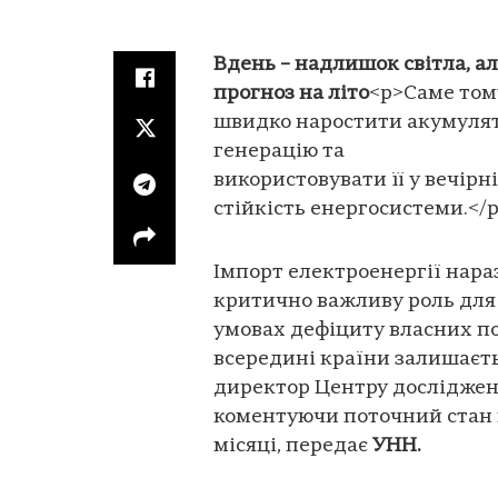
Вдень – надлишок світла, ал
прогноз на літо
<p>Саме том
швидко наростити акумулят
генерацію та
використовувати її у вечір
стійкість енергосистеми.</
Імпорт електроенергії нараз
критично важливу роль для
умовах дефіциту власних по
всередині країни залишаєть
директор Центру досліджен
коментуючи поточний стан 
місяці, передає
УНН.