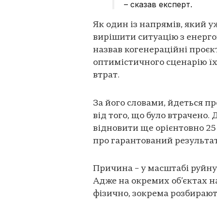
– сказав експерт.
Як один із напрямів, який 
вирішити ситуацію з енерг
назвав когенераційні проєкти
оптимістичного сценарію їх
втрат.
За його словами, йдеться п
від того, що було втрачено.
відновити ще орієнтовно 25
про гарантований результат
Причина – у масштабі руйну
Адже на окремих об’єктах н
фізично, зокрема розбирають