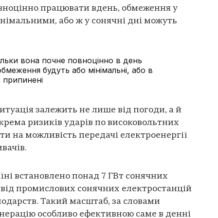
овноцінно працювати вдень, обмеження у
інімальними, або ж у сонячні дні можуть
тільки вона почне повноцінно в день
бмеження будуть або мінімальні, або в
ь припинені
итуація залежить не лише від погоди, а й
окрема ризиків ударів по високовольтних
ти на можливість передачі електроенергії
ивачів.
аїні встановлено понад 7 ГВт сонячних
: від промислових сонячних електростанцій
одарств. Такий масштаб, за словами
енерацію особливо ефективною саме в денні