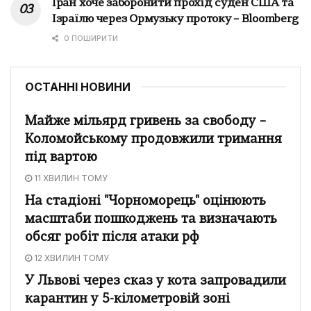
Іран хоче заборонити прохід суден США та
Ізраїлю через Ормузьку протоку – Bloomberg
0 ПОШИРИТИ
ОСТАННІ НОВИНИ
Майже мільярд гривень за свободу –
Коломойському продовжили тримання
під вартою
11 ХВИЛИН ТОМУ
На стадіоні "Чорноморець" оцінюють
масштаби пошкоджень та визначають
обсяг робіт після атаки рф
12 ХВИЛИН ТОМУ
У Львові через сказ у кота запровадили
карантин у 5-кілометровій зоні