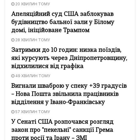
20 ХВИЛИН ТОМУ
Апеляційний суд США заблокував
будівництво бальної зали у Білому
домі, ініційоване Трампом
28 ХВИЛИН ТОМУ
Затримки до 10 годин: низка поїздів,
які курсують через Дніпропетровщину,
відхилилися від графіка
49 ХВИЛИН ТОМУ
Вигнали шваброю у спеку +39 градусів
– Нова Пошта звільнила працівників
відділення у Івано-Франківську
57 ХВИЛИН ТОМУ
У Сенаті США розпочався розгляд
закон про "пекельні" санкції Грема
проти росії та Ірану – ЗМІ