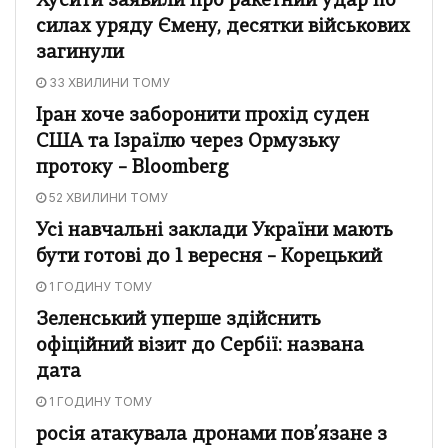
Хусити заявили про ракетний удар по
силах уряду Ємену, десятки військових
загинули
33 ХВИЛИНИ ТОМУ
Іран хоче заборонити прохід суден
США та Ізраїлю через Ормузьку
протоку – Bloomberg
52 ХВИЛИНИ ТОМУ
Усі навчальні заклади України мають
бути готові до 1 вересня – Корецький
1 ГОДИНУ ТОМУ
Зеленський уперше здійснить
офіційний візит до Сербії: названа
дата
1 ГОДИНУ ТОМУ
росія атакувала дронами пов’язане з