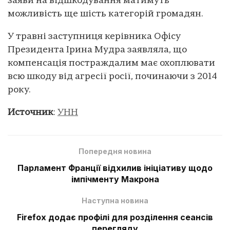
заяви на відшкодування матимуть
можливість ще шість категорій громадян.
У травні заступниця керівника Офісу
Президента Ірина Мудра заявляла, що
компенсація постраждалим має охоплювати
всю шкоду від агресії росії, починаючи з 2014
року.
Источник
:
УНН
Попередня новина
Парламент Франції відхилив ініціативу щодо
імпічменту Макрона
Наступна новина
Firefox додає профілі для розділення сеансів
перегляду