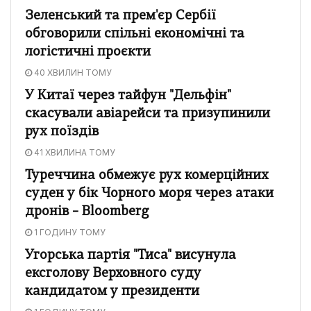
Зеленський та прем'єр Сербії
обговорили спільні економічні та
логістичні проєкти
40 ХВИЛИН ТОМУ
У Китаї через тайфун "Дельфін"
скасували авіарейси та призупинили
рух поїздів
41 ХВИЛИНА ТОМУ
Туреччина обмежує рух комерційних
суден у бік Чорного моря через атаки
дронів – Bloomberg
1 ГОДИНУ ТОМУ
Угорська партія "Тиса" висунула
ексголову Верховного суду
кандидатом у президенти