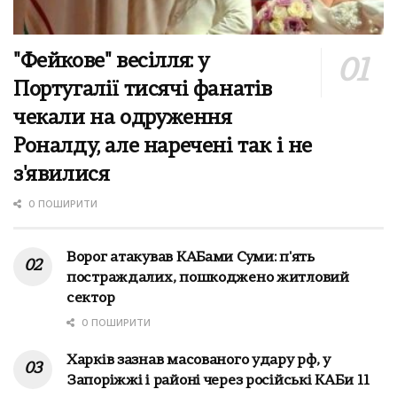
"Фейкове" весілля: у
Португалії тисячі фанатів
чекали на одруження
Роналду, але наречені так і не
з'явилися
0 ПОШИРИТИ
Ворог атакував КАБами Суми: п'ять
постраждалих, пошкоджено житловий
сектор
0 ПОШИРИТИ
Харків зазнав масованого удару рф, у
Запоріжжі і районі через російські КАБи 11