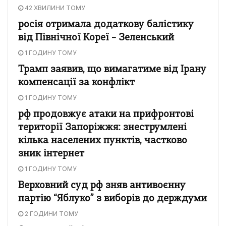
42 ХВИЛИНИ ТОМУ
росія отримала додаткову балістику
від Північної Кореї – Зеленський
1 ГОДИНУ ТОМУ
Трамп заявив, що вимагатиме від Ірану
компенсації за конфлікт
1 ГОДИНУ ТОМУ
рф продовжує атаки на прифронтові
території Запоріжжя: знеструмлені
кілька населених пунктів, частково
зник інтернет
1 ГОДИНУ ТОМУ
Верховний суд рф зняв антивоєнну
партію “Яблуко” з виборів до держдуми
2 ГОДИНИ ТОМУ