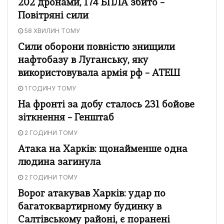
202 дронами, 174 БПЛА збито –
Повітряні сили
58 ХВИЛИН ТОМУ
Сили оборони повністю знищили
нафтобазу в Луганську, яку
використовувала армія рф – АТЕШ
1 ГОДИНУ ТОМУ
На фронті за добу сталось 231 бойове
зіткнення – Генштаб
2 ГОДИНИ ТОМУ
Атака на Харків: щонайменше одна
людина загинула
2 ГОДИНИ ТОМУ
Ворог атакував Харків: удар по
багатоквартирному будинку в
Салтівському районі, є поранені