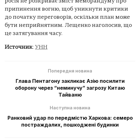
росія не розкриває зміст меморандуму про
припинення вогню, щоб уникнути критики
до початку переговорів, оскільки план може
бути неприйнятним. Лещенко наголосив, що
це затягування часу.
Источник
:
УНН
Попередня новина
Глава Пентагону закликає Азію посилити
оборону через “неминучу” загрозу Китаю
Тайваню
Наступна новина
Ранковий удар по передмістю Харкова: семеро
постраждалих, пошкоджені будинки