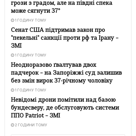
грози з градом, але на півдні спека
може сягнути 37°
1 ГОДИНУ ТОМУ
Сенат США підтримав закон про
"пекельні" санкції проти рф та Ірану –
ЗМІ
1 ГОДИНУ ТОМУ
Неодноразово ґвалтував двох
падчерок – на Запоріжжі суд залишив
без змін вирок 37-річному чоловіку
1 ГОДИНУ ТОМУ
Невідомі дрони помітили над базою
бундесверу, де обслуговують системи
ППО Patriot – ЗМІ
2 ГОДИНИ ТОМУ