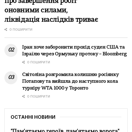
про завершення робіт
оновними силами,
ліквідація наслідків триває
0 ПОШИРИТИ
Іран хоче заборонити прохід суден США та
Ізраїлю через Ормузьку протоку – Bloomberg
0 ПОШИРИТИ
Світоліна розгромила колишню росіянку
Потапову та вийшла до наступного кола
турніру WTA 1000 у Торонто
0 ПОШИРИТИ
ОСТАННІ НОВИНИ
"Пам'ятаємо героїв, пам'ятаємо ворога"