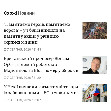
Схожі
Новини
"Пам'ятаємо героїв, пам'ятаємо
ворога" – у Тбілісі вийшли на
пам'ятну акцію у річницю
серпневої війни
7 СЕРПНЯ, 2026 / 21:43
Британський продюсер Вільям
Орбіт, відомий роботою з
Мадонною та Blur, помер у 69 років
7 СЕРПНЯ, 2026 / 21:29
У Чехії виявили косметичні товари
із забороненими в ЄС речовинами
7 СЕРПНЯ, 2026 / 21:07