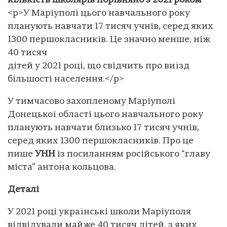
кількість школярів порівняно з 2021 роком
<p>У Маріуполі цього навчального року
планують навчати 17 тисяч учнів, серед яких
1300 першокласників. Це значно менше, ніж
40 тисяч
дітей у 2021 році, що свідчить про виїзд
більшості населення.</p>
У тимчасово захопленому Маріуполі
Донецької області цього навчального року
планують навчати близько 17 тисяч учнів,
серед яких 1300 першокласників. Про це
пише
УНН
із посиланням російського “главу
міста” антона кольцова.
Деталі
У 2021 році українські школи Маріуполя
відвідували майже 40 тисяч дітей, з яких