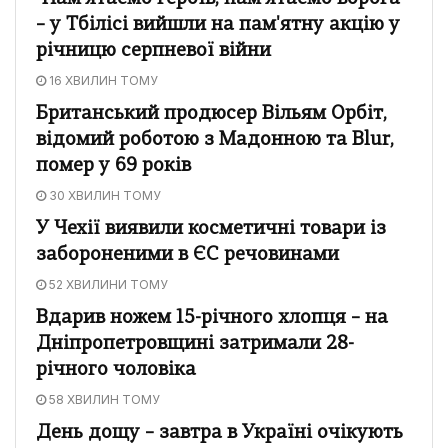
– у Тбілісі вийшли на пам'ятну акцію у
річницю серпневої війни
16 ХВИЛИН ТОМУ
Британський продюсер Вільям Орбіт,
відомий роботою з Мадонною та Blur,
помер у 69 років
30 ХВИЛИН ТОМУ
У Чехії виявили косметичні товари із
забороненими в ЄС речовинами
52 ХВИЛИНИ ТОМУ
Вдарив ножем 15-річного хлопця – на
Дніпропетровщині затримали 28-
річного чоловіка
58 ХВИЛИН ТОМУ
День дощу – завтра в Україні очікують