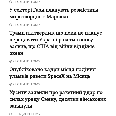
2 ГОДИНИ ТОМУ
У секторі Гази планують розмістити
миротворців із Марокко
2 ГОДИНИ ТОМУ
Трамп підтвердив, що поки не планує
передавати Україні ракети і знову
заявив, що США від війни відділяє
океан
2 ГОДИНИ ТОМУ
Опубліковано кадри місця падіння
уламків ракети SpaceX на Місяць
2 ГОДИНИ ТОМУ
Хусити заявили про ракетний удар по
силах уряду Ємену, десятки військових
загинули
3 ГОДИНИ ТОМУ