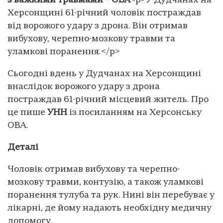
з важкими травмами – ОВА
<p>У Дудчанах на
Херсонщині 61-річний чоловік постраждав
від ворожого удару з дрона. Він отримав
вибухову, черепно-мозкову травми та
уламкові поранення.</p>
Сьогодні вдень у Дудчанах на Херсонщині
внаслідок ворожого удару з дрона
постраждав 61-річний місцевий житель. Про
це пише
УНН
із посиланням на Херсонську
ОВА.
Деталі
Чоловік отримав вибухову та черепно-
мозкову травми, контузію, а також уламкові
поранення тулуба та рук. Нині він перебуває у
лікарні, де йому надають необхідну медичну
допомогу.